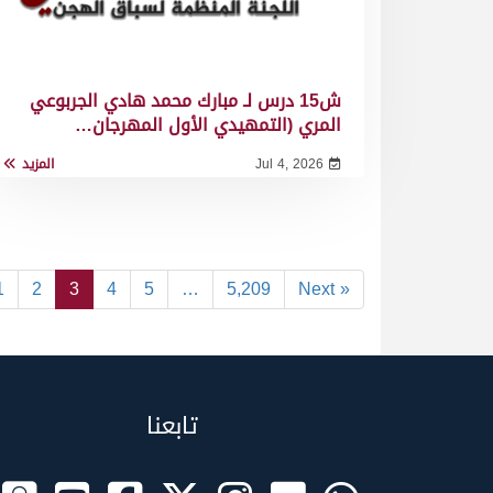
ش15 درس لـ مبارك محمد هادي الجربوعي
المري (التمهيدي الأول المهرجان…
Jul 4, 2026
المزيد
1
2
3
4
5
…
5,209
Next »
تابعنا