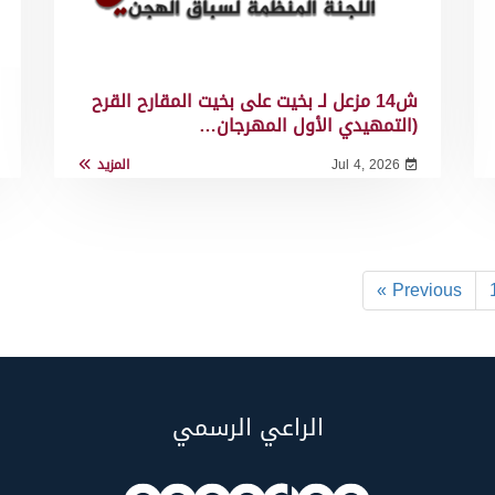
ش14 مزعل لـ بخيت على بخيت المقارح القرح
(التمهيدي الأول المهرجان…
Jul 4, 2026
المزيد
« Previous
الراعي الرسمي