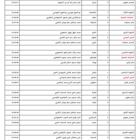
قعدان مفتوح
3
مبشر
عزام ناصر رضا ال زيد الشريف
12:21:07
الشوط الثالث
1
الشامخة
عبدالعزيز موسي عبدالعزيز الموسي
12:23:85
الشلفة الفضية
2
اعتبار
عبدالهادي خليل منصور الشهواني الهاجري
12:25:85
بكار عمانيات
3
الصايلة
محمد سلطان مطر مرخان الكتبي
12:27:39
الشوط الرابع
1
العابر
محمد عتيق زيتون المهيري
12:18:81
الخنجر الفضي
2
الجوكر
حمد راشد حمد غدير الكتبي
12:19:68
قعدان عمانيات
3
ضاري
محمد سلطان مطر مرخان الكتبي
12:21:86
الشوط الخامس
1
بهجة
محمد راشد غانم يافور المنصوري
12:19:00
الشلفة الفضية
2
شواهين
احمد خلفان محمد خصيبه الظاهري
12:20:08
بكار إنتاج
3
نوضا
مبارك سعيد سالم الزرعي
12:20:68
الشوط السادس
1
شجاع
مبارك محمد هادي الجربوعي المري
12:25:25
الخنجر الفضي
2
مشعل
احمد خليفة سالم الدرمكي
12:29:19
قعدان إنتاج
3
مشوش
مانع محمد ثاني محمد قطامي
12:29:67
الشوط السابع
1
ثجاجة
سعيد بطي محمد الحسناء المري
12:29:50
بكار مفتوح
2
عاليه
راشد سعيد حمد بالغافريه الفلاسي
12:30:69
3
انتباه
محمد سلطان مطر مرخان الكتبي
12:34:69
الشوط الثامن
1
والم
محمد سلطان مطر مرخان الكتبي
12:50:39
قعدان مفتوح
2
السنافي
ناصر هزاع ناصر العجب الشهواني
12:51:12
3
صلدم
سعيد بطي محمد الحسناء المري
12:53:88
الشوط التاسع
1
زعزعه
محمد راشد جلمود الفهيدي المري
12:46:92
بكار عمانيات
2
المسك
علي سلطان علي ميرين الكتبي
12:47:02