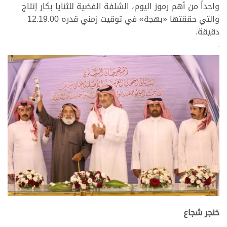
واحداً من أهم رموز اليوم، الشلفة الفضية للثنايا بكار إنتاج
والتي حققتها «بهجة» في توقيت زمني قدره 12.19.00
دقيقة.
>
.
خنجر شجاع