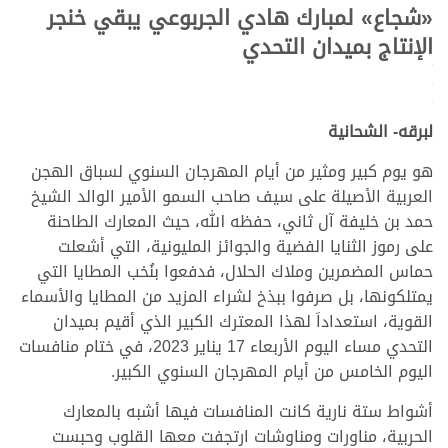
«
شجاع
»
لمبارك هادي الجربوعي يبقي خنجر
الإنتاج بميدان التحدي
.
.
.
لبرقه- الشحانية
هو يوم كبير ومثير من أيام المهرجان السنوي لسباق الهجن
العربية الأصيلة على سيف صاحب السمو الأمير الوالد الشيخ
حمد بن خليفة آل ثاني، حفظه الله، حيث المعارك الطاحنة
على رموز الثنايا الفضية والجوائز المليونية، التي أشعلت
حماس المضمرين وملاك الحلال، فدفعوا بنُخب المطايا التي
يمتلكونها، بل صرفوا ببذخ لشراء المزيد من المطايا والأسماء
القوية، استعداداَ لهذا المعترك الكبير الذي أقيم بميدان
التحدي مساء اليوم الأربعاء 17 يناير 2023، في ختام منافسات
اليوم الخامس من أيام المهرجان السنوي الكبير.
أشواط ستة نارية كانت المنافسات فيها أشبه بالمعارك
الحربية، مناورات ومناوشات ارتجفت معها القلوب وحبست