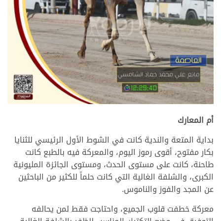
.
أم المعارك
بداية المتعة والندية كانت في الشوط الأول الرئيسي للثنايا
بكار مفتوح، أقوى رموز اليوم، والمعركة فيه بالطبع كانت
طاحنة، كانت على مستوى الحدث، ومستوى الجائزة المليونية
الكبرى، والشلفة الغالية التي كانت حلماً للكثير من الباحثين
عن المجد والفوز والناموس.
معركة خطفت قلوب الجميع، واحتاجت فقط لمن يحالفه