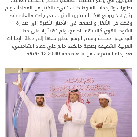
التوفيق في وضع التكتيك المناسب للظفر بالشلفة الغالية،
تطورات وتأرجحات الشوط كانت تنبيء بالكثير من المفاجآت ولم
يكن أحد يتوقع هذا السيناريو المثير، حتى جاءت «العاصمة»
وفكت كل الألغاز واندفعت في الأمتار الأخيرة إلى صدارة
الشوط القوي كالسهم الجامح، ولم تهدأ إلا على خط
النواميس محلقةً بأقوى الرموز لتطير معها إلى دولة الإمارات
العربية الشقيقة بصحبة مالكها مانع علي حماد الشامسي،
بعد رحلة استغرقت من «العاصمة» 12.29.40 دقيقة.
>