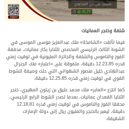
.
شلفة وخنجر العمانيات
فيما تألقت «الشامخة» ملك عبدالعزيز موسى الموسى في
الشوط الثالث الرئيسي المخصص للثنايا بكار عمانيات، محققة
الفوز والناموس والشلفة والجائزة المليونية في توقيت زمني
قدره 12.23.85 دقيقة، متفوقة على «اعتبار» ملك الجنرال
عبدالهادي خليل منصور الشهواني التي حلت وصيفة للشوط
القوي في توقيت زمني قدره 12.25.85 دقيقة.
كما انتزع «العابر» ملك محمد عتيق بن زيتون المهيري، خنجر
الثنايا القعدان عمانيات، بعدما تصدر الشوط الرابع الرئيسي،
محققا الفوز والناموس في توقيت زمني قدره 12.18.81
دقيقة، ليعبر بالخنجر والمليون ريال إلى دولة الإمارات
الشقيقة.
>