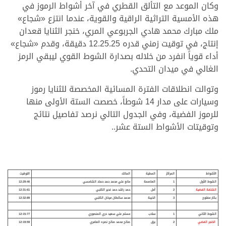
وكان الموعد مع التألق القطري في آخر أشواط الرموز في
هذه الأمسية التراثية الراقية والقوية، عندما انتزع «شجاع»
ملك مبارك محمد هادي الجربوعي المري، خنجر الثنايا قعدان
إنتاج، في توقيت زمني قدره 12.25.25 دقيقة، وقدم «شجاع»
أداء قوياً انفرد من خلاله بصدارة الشوط القوي ليبقي الرمز
الغالي في ميدان التحدي.
وتوالت انطلاقات الفترة المسائية المخصصة للثنايا رموز
وسيارات على مدار 14 شوطاً، خصصت الستة الأولى منها
للرموز الفضية، وفي الجدول التالي نرصد تفاصيل نتائج
وتوقيتات الأشواط الستة عشر..
.
.
.
ال
شواط
المراكز
المطية
المالك
التوقيت
الشوط الأول
1
العاصمة
مانع علي محمد حمد حماد الشامسي
12:29:40
الشلفة الفضية
2
أمل
حمد راشد حمد غدير الكتبي
12:31:61
بكار مفتوح
3
الذيبة
محمد سالطان مرخان الكتبي
12:32:89
الشوط الثاني
1
سلاب
مسلم علي سعيد دري المنصوري
12:15:77
الخنجر الفضي
2
برق
صالح محمد صالح نصره العامري
12:19:59