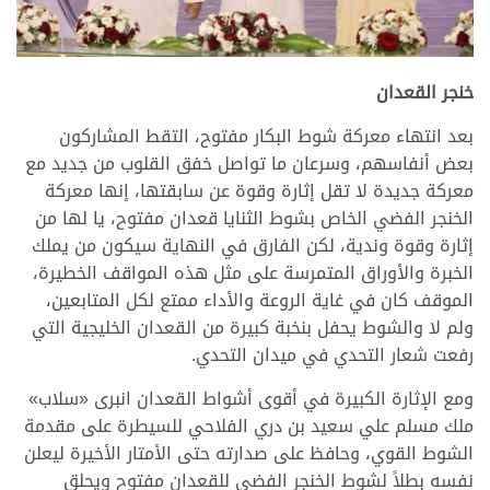
.
خنجر القعدان
بعد انتهاء معركة شوط البكار مفتوح، التقط المشاركون
بعض أنفاسهم، وسرعان ما تواصل خفق القلوب من جديد مع
معركة جديدة لا تقل إثارة وقوة عن سابقتها، إنها معركة
الخنجر الفضي الخاص بشوط الثنايا قعدان مفتوح، يا لها من
إثارة وقوة وندية، لكن الفارق في النهاية سيكون من يملك
الخبرة والأوراق المتمرسة على مثل هذه المواقف الخطيرة،
الموقف كان في غاية الروعة والأداء ممتع لكل المتابعين،
ولم لا والشوط يحفل بنخبة كبيرة من القعدان الخليجية التي
رفعت شعار التحدي في ميدان التحدي.
ومع الإثارة الكبيرة في أقوى أشواط القعدان انبرى «سلاب»
ملك مسلم علي سعيد بن دري الفلاحي للسيطرة على مقدمة
الشوط القوي، وحافظ على صدارته حتى الأمتار الأخيرة ليعلن
نفسه بطلاً لشوط الخنجر الفضي للقعدان مفتوح ويحلق