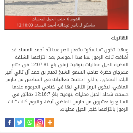
الهاتريك
وبهذا تكون “ساسكو” بشعار ناصر عبدالله أحمد المسند قد
أضافت ثالث الرموز لها هذا الموسم بعد انتزاعها الشلفة
الفضية للحيل عمانيات بتوقيت زمني بلغ 12:07:81 في ختام
مهرجان حضرة صاحب السمو الشيخ تميم بن حمد آل ثاني أمير
البلاد المفدى، والذي اختتمت فعالياته في السادس من مارس
الماضي، ليكون الرمز الثاني لها في ختامي المرموم عندما
حسمت شداد الحيل محليات بتوقيت بلغ 12:16:7 دقائق في
السابع والعشرون من مارس الماضي أيضا، واليوم كانت ثالث
الرموز بانتزاعها خنجر الحيل محليات.