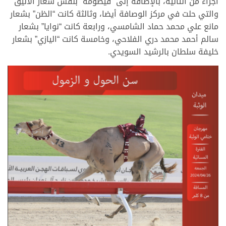
أجزاء من الثانية، بالإضافة إلى “قيصومة” بنفس شعار الأنيق
والتي حلت في مركز الوصافة أيضا، وثالثة كانت “الظن” بشعار
مانع علي محمد حماد الشامسي، ورابعة كانت “نوايا” بشعار
سالم أحمد محمد دري الفلاحي، وخامسة كانت “اليازي” بشعار
خليفة سلطان بالرشيد السويدي.