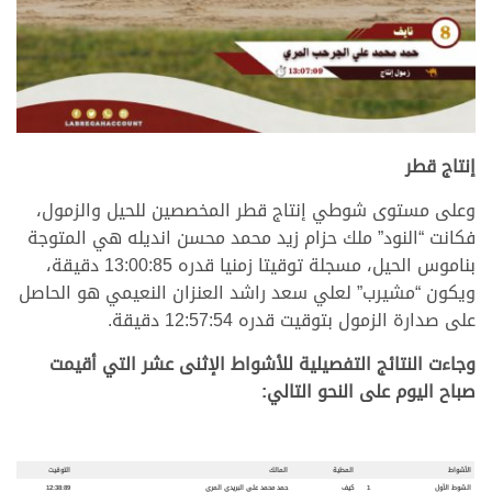
.
إنتاج قطر
وعلى مستوى شوطي إنتاج قطر المخصصين للحيل والزمول،
فكانت “النود” ملك حزام زيد محمد محسن انديله هي المتوجة
بناموس الحيل، مسجلة توقيتا زمنيا قدره 13:00:85 دقيقة،
ويكون “مشيرب” لعلي سعد راشد العنزان النعيمي هو الحاصل
على صدارة الزمول بتوقيت قدره 12:57:54 دقيقة.
وجاءت النتائج التفصيلية للأشواط الإثنى عشر التي أقيمت
صباح اليوم على النحو التالي:
.
.
الأشواط
المطية
المالك
التوقيت
الشوط الأول
1
كيف
حمد محمد علي البريدي المري
12:38:89