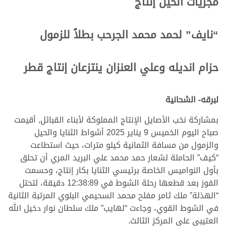
مجريات الحيل إنتاج
.
.
“نايف” لحمد محمد الجرحب بطلاً للزمول
.
.
حزام انديله وعلي العنزان ينتزعان إنتاج قطر
.
.
لبرقه- الشحانية
بمشاركة نخب الأصايل الإنتاج المملوكة لأبناء القبائل, أقيمت
صباح اليوم الخميس 9 يناير 2025 أشواط الثنايا والحيل
والزمول من مسافة الثمانية كيلو مترات، حيث استطاعت
“كيف” الحاملة لشعار حمد محمد علي البريد المري أن تحلق
بأول النواميس الخاصة برئيسي الثنايا بكار إنتاج، وحسمت
الفوز بعد قطعها رحلة الشوط في 12:38:89 دقيقة، لتحتل
“الهذلة” ملك ثامر مفلح محمد السحيمي البلوي المرتبة الثانية
في الشوط القوي، وجاءت “لهايب” ملك سلطان نوار دخيل الله
العتيبي على المركز الثالث.