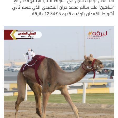
أما أفضل توقيت سجل في أشواط الثنايا الإنتاج فكان مع
“شاهين” ملك سالم محمد حران الفهيدي الذي حسم ثاني
أشواط القعدان بتوقيت قدره 12:34:95 دقيقة.
.