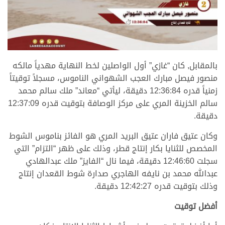
.
بالمقابل, كان “غازي” أول الواصلين لخط النهاية مهدياً مالكه
منصور فيصل مبارك العجب الشهواني الناموس، مسجلاً توقيتاً
زمنياً قدره 12:36:84 دقيقة، ليأتي “معاند” ملك سالم محمد
سالم الخزينة المري على مركز الوصافة بتوقيت قدره 12:37:09
دقيقة.
وكان عتيق فاران عتيق البريد المري هو الفائز بناموس الشوط
المخصص للثنايا بكار إنتاج قطر، وذلك على ظهر “التزام” التي
سجلت 12:46:60 دقيقة، فيما نال “الفايز” ملك عبدالهادي
عبدالله محمد بن نايفه الهاجري صدارة شوط القعدان إنتاج
وذلك بتوقيت قدره 12:42:27 دقيقة.
أفضل توقيت