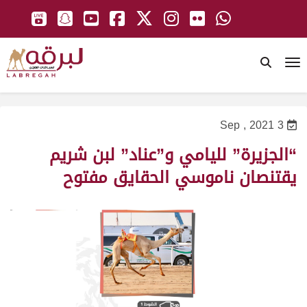
To
3 Sep , 2021
“الجزيرة” لليامي و”عناد” لبن شريم
يقتنصان ناموسي الحقايق مفتوح