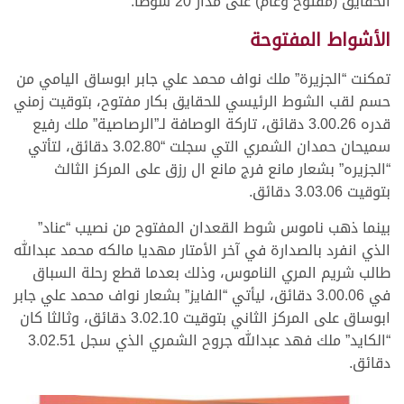
الحقايق (مفتوح وعام) على مدار 20 شوطاً.
الأشواط المفتوحة
تمكنت “الجزيرة” ملك نواف محمد علي جابر ابوساق اليامي من
حسم لقب الشوط الرئيسي للحقايق بكار مفتوح، بتوقيت زمني
قدره 3.00.26 دقائق، تاركة الوصافة لـ”الرصاصية” ملك رفيع
سميحان حمدان الشمري التي سجلت “3.02.80 دقائق، لتأتي
“الجزيره” بشعار مانع فرج مانع ال رزق على المركز الثالث
بتوقيت 3.03.06 دقائق.
بينما ذهب ناموس شوط القعدان المفتوح من نصيب “عناد”
الذي انفرد بالصدارة في آخر الأمتار مهديا مالكه محمد عبدالله
طالب شريم المري الناموس، وذلك بعدما قطع رحلة السباق
في 3.00.06 دقائق، ليأتي “الفايز” بشعار نواف محمد علي جابر
ابوساق على المركز الثاني بتوقيت 3.02.10 دقائق، وثالثا كان
“الكايد” ملك فهد عبدالله جروح الشمري الذي سجل 3.02.51
دقائق.