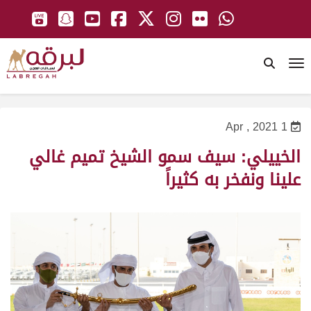
To
1 Apr , 2021
الخييلي: سيف سمو الشيخ تميم غالي
علينا ونفخر به كثيراً