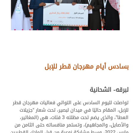
بسادس أيام مهرجان قطر للإبل
لبرقه- الشحانية
تواصلت لليوم السادس على التوالي فعاليات مهرجان قطر
للإبل، المقام حاليًا في ميدان لبصير، تحت شعار “جزيلات
العطا”، والذي يضم تحت مظلته 3 فئات، هي (المغاتير،
والأصايل، والمجاهيم)، وتستمر منافساته حتى الثامن من
مارس 2022، وسط مشاركة نوعية من قبل الملاك القطريين