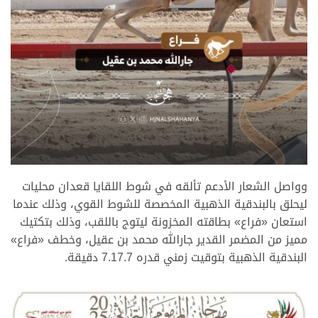
.
وواصل الشعار الأدعم تألقه في شوط اللقايا قعدان محليات
ليحلق بالبندقية الذهبية المخصصة للشوط القوي، وذلك عندما
استعان «فراع» بطاقته المخزونة ليتوج باللقب، وذلك بتكتيك
مميز من المضمر القدير جارالله محمد بن عقيل، وخطف «فراع»
البندقية الذهبية بتوقيت زمني قدره 7.17.7 دقيقة.
.