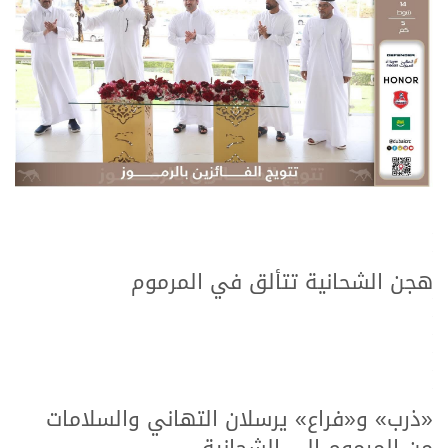
.
.
هجن الشحانية تتألق في المرموم
.
.
.
.
.
.
«ذرب» و«فراع» يرسلان التهاني والسلامات