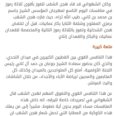
وكان الشهواني قد قاد هجن الشقب للفوز بأقوى ثلاثة رموز
في منافسات اليوم التاسع لمهرجان المؤسس الشيخ جاسم
بن محمد بن ثاني، طيب الله ثراه، حيث فازت هجن الشقب
برمزي المفتوح وشلفة الثنايا بكار عمانيات، قبل أن تنتفض
هجن الشحانية وتفوز بالثلاثة رموز التالية والمخصصة للقعدان
عمانيات والبكار والقعدان إنتاج.
متعة كبيرة
هذا التنافس القوي بين القطبين الكبيرين في ميدان التحدي،
والذي كان بحضور سعادة الشيخ جوعان بن حمد آل ثاني رئيس
اللجنة الأولمبية، أمتع كل المتواجدين بالميدان وكذلك كل
المتابعين والمحبين لرياضة الآباء والأجداد، من خلال الشاشات
والبث المباشر.
عن هذا التنافس القوي والتفوق المهم لهجن الشقب قال
الشهواني في تصريحات خاصة للبرقه، انه خاض هذه
المنافسات مساء اليوم بدون أية ضغوط، مشيراً إلى من يملك
هذه الكوكبة من المطايا التي تحمل شعار هجن الشقب لن