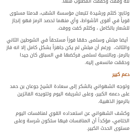
لله وفقت وحققت المطلوب منها.
وتابع: كلثم ورشيدة تتبعان مؤسسة الشقب، قدمتا مستوى
قوياً في أقوى الأشواط، وأي منهما تحصد الرمز فهو إنجاز
للشعار بالكامل ، وكلثم كفت ووفت.
أيضا مبلش وسلمى حققا فوزاً مستحقاً في الشوطين الثاني
والثالث، ورغم أن مبلش لم يكن جاهزاً بشكل كامل إلا انه فاز
بالرمز، وبالنسبة لسلمى فركضها في السباق كان جيدا
وحققت مانسعى إليه.
دعم كبير
وتوجه الشهواني بالشكر إلى سعادة الشيخ جوعان بن حمد
على دعمه الكبير، وعلى تشريفه اليوم وتتويجه الفائزين
بالرموز الذهبية.
وكشف الشهواني عن استعداده القوي لمنافسات اليوم
الختامي، مؤكداً أن المنافسات فيها ستكون شرسة وعلى
مستوى الحدث الكبير.