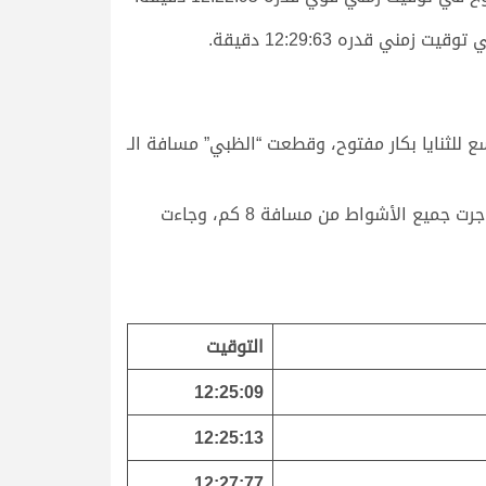
قدره 12:29:63 دقيقة.
للثنايا بكار مفتوح، وقطعت “الظبي” مسافة الـ
وتوالت انطلاقات الثنايا العامة سيارات ونقدي صباح اليوم على مدار 19 شوطاً، خصصت الأربعة الأولى منها للإنتاج، وجرت جميع الأشواط من مسافة 8 كم، وجاءت
التوقيت
12:25:09
12:25:13
12:27:77