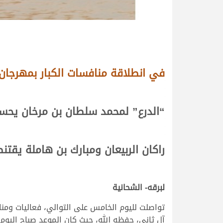
في انطلاقة منافسات الكبار بمهرجان س
“الدرع” لمحمد سلطان بن مرخان يحس
راكان الربيعان ومبارك بن هاملة يقت
لبرقه- الشحانية
تواصلت لليوم الخامس على التوالي، فعاليات ومن
آل ثاني، حفظه الله، حيث كان الموعد صباح اليوم الأربعاء 25 يناير 2023 مع انطلاقة أشواط الكبار في بداية المرحلة الثانية من ال