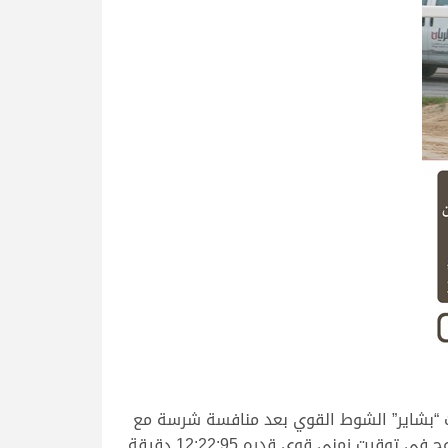
ت “بشاير” الشوط القوي بعد منافسة شرسة مع
 زمني قوي قدره 12:22:95 دقيقة.