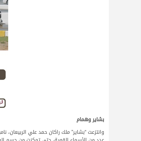
بشاير وهمام
وانتزعت “بشاير” ملك راكان حمد علي الربيعان،
عدد من الأسماء القوية، حتى تمكنت من حسم الفوز وا