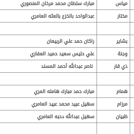
مياس
مبارك سلطان محمد مرخان المنصوري
مختار
عبدالواحد بالخزع بالعثه العامري
بشاير
راكان حمد علي الربيعان
وجنة
علي حليس سعيد حميد العفاري
ذي قار
ناصر عبدالله أحمد المسند
همام
مبارك حمد مبارك هامله المري
مرزام
سهيل عبيد محمد عبيد العامري
ظبيان
سهيل عبدالله دحبه العامري