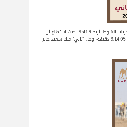
ريات الشوط بأريحية تامة، حيث استطاع أن
يحسم الفوز بعد رحلة بلغت 6.13.81 دقيقة، وجاء “مبشر” ملك سعيد صالح سعيد القريصي على المركز الثاني بتوقيت 6.14.05 دقيقة، وجاء “نابي” ملك سعيد جابر