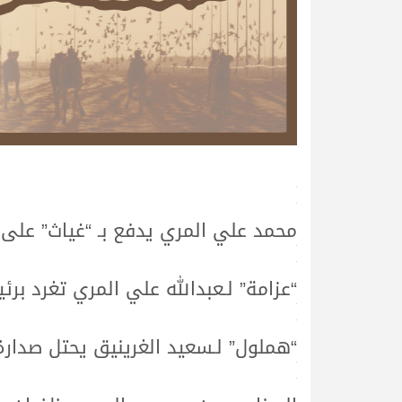
>
>
محمد علي المري يدفع بـ “غياث” على
>
>
“عزامة” لـعبدالله علي المري تغرد برئي
>
>
“هملول” لـسعيد الغرينيق يحتل صدارة
>
>