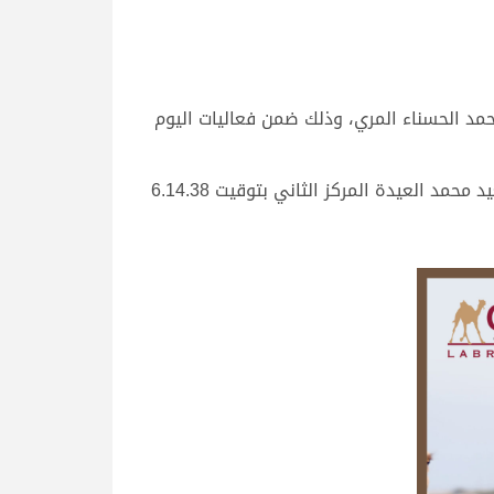
د الحسناء المري، وذلك ضمن فعاليات اليوم
وحققت “الظبي” الفوز بالناموس من مسافة الـ 4 كم في زمن قدره 6.14.26 دقيقة، لتحتل “ند” بشعار محمد ناصر سعيد محمد العيدة المركز الثاني بتوقيت 6.14.38