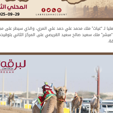
ليا لـ “غياث” ملك محمد علي حمد علي المري، والذي سيطر على مج