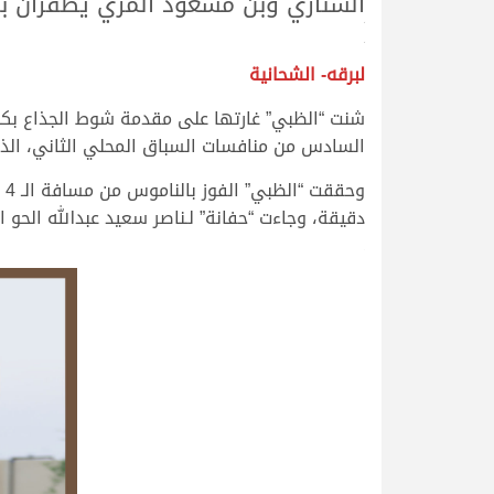
السناري وبن مسعود المري يظفران بإ
>
>
لبرقه- الشحانية
شنت “الظبي” غارتها على مقدمة شوط الجذاع بكا
السادس من منافسات السباق المحلي الثاني، الذي تنظم
دقيقة، وجاءت “حفانة” لـناصر سعيد عبدالله الحو المري على 
.