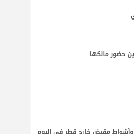
ي
ين حضور مالكها
 وأشواط مقيض خارج قطر في اليوم