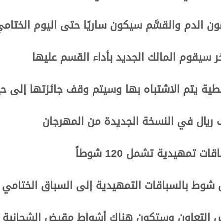
 الدم والقسَّم سيكون ساريًا حتى اليوم الختام
 سيقوم المالك الجديد بأداء القسم عليها
ية يتم الاشتباه بها وسيتم وقف جائزتها إلى ح
 شوط بالسباقات التمهيدية إلى السباق الختامي
لس التعاون وستكون هناك أشواط مقيض الشحانية