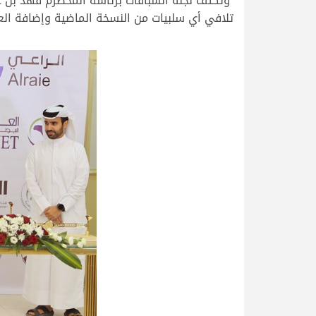
وتكثف لجنة السباقات برئاسة المخضرم فهد بن عل
تلافي أي سلبيات من النسخة الماضية وإضافة الع
.