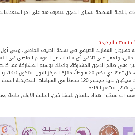
ات باللجنة المنظمة لسباق الهجن لنتعرف منه على آخر استعدادات
 نسخته الجديدة..
حققه مهرجان المفاريد الصيفي في نسخة الصيف الماضي، وهي أول 
الحالي، ونعمل على تلافي أي سلبيات من الموسم الماضي في ال
كين وفي صالح الهجن المشاركة، وكذلك توسيع المشاركة عما كانت
ريال، والرابع 3000 ريال، والخامس 2000 ريال.. حيث سيكون لدينا مجموع 0
 شهر سبتمبر القادم..
سم أنه ستكون هناك حلفتان للمشاركين، الحلفة الأولى خاصة بعملية