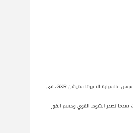
كما حسمت “تراحيب” ملك سعيد جابر عبدالله الحربي، الفوز بناموس الشوط الثالث الرئيسي للحيل عمانيات، لتحلق بالناموس والسيارة التويوتا ستيشن GXR، في
وحلق “مخوف” ملك سعيد عبيد بن رشدان بناموس الشوط الرابع الرئيسي للزمول عمانيات، والسيارة البي إم دبليو X5، بعدما تصدر الشوط القوي وحسم الفوز