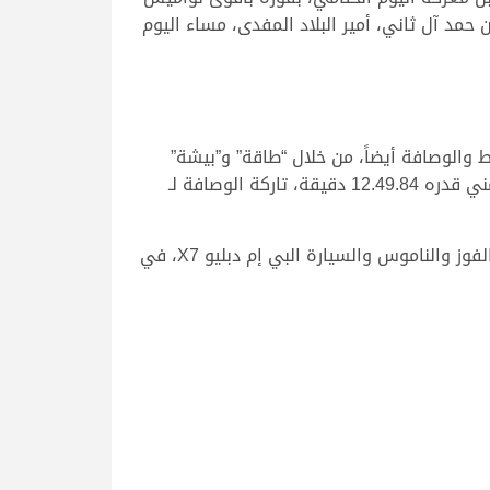
مد آل ثاني، أمير البلاد المفدى، مساء اليوم
والوصافة أيضاً، من خلال “طاقة” و”بيشة”
اللتين تنافستا في الأمتار الأخيرة على ناموس الشوط والسيارة البنتلي بنتايجا، والتي حسمتها “طاقة” في توقيت زمني قدره 12.49.84 دقيقة، تاركة الوصافة لـ
فيما تألق “كيفان” ملك المتألق دائما حمد راشد بن غدير الكتبي، في الشوط الثاني الرئيسي للزمول مفتوح، محققاً الفوز والناموس والسيارة البي إم دبليو X7، في