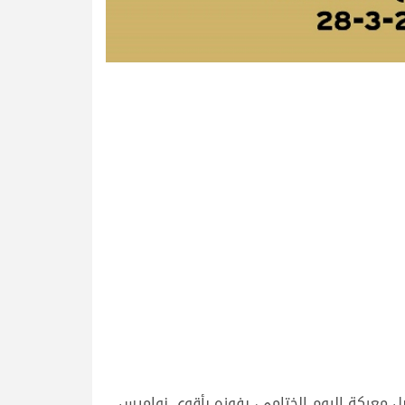
بل معركة اليوم الختامي، بفوزه بأقوى نواميس