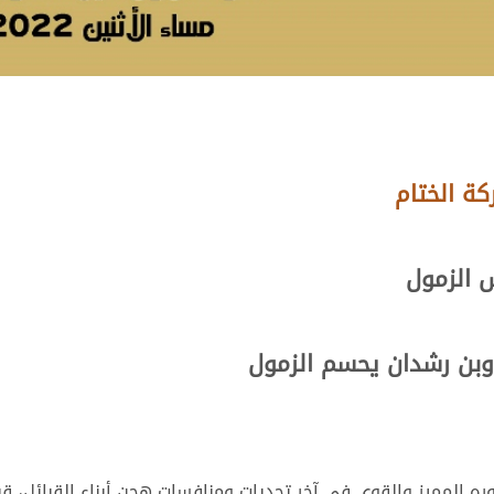
ة الختام
 الزمول
 وبن رشدان يحسم الزمول
ره المميز والقوي في آخر تحديات ومنافسات هجن أبناء القبائل، ق