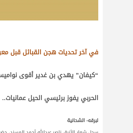
في آخر تحديات هجن القبائل قبل معرك
“كيفان” يهدي بن غدير أقوى نواميس
الحربي يفوز برئيسي الحيل عمانيات..
لبرقه- الشحانية
سجل شعار الأنيق ناصر عبدالله أحمد المسند، حضو