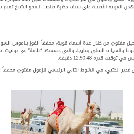
هجن العربية الأصيلة على سيف حضرة صاحب السمو الشيخ تميم بن ح
ل مفتوح، من خلال عدة أسماء قوية، محققاً الفوز بناموس الشوط 
ت قدره 12.50.48 دقيقة.