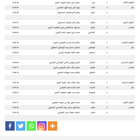
الشوط الثالث
1
في
سعيد علي سعيد البريص المري
8.15.28
بكار
2
فتنة
ربيع علي ربيع الرزق العجمي
8.16.05
3
ذخيره
رياض ثامر سليمان السعدون
8.23.49
الشوط الرابع
1
مبلش
رياض ثامر سليمان السعدون
8.21.57
قعدان
2
برهان
مسعود عبدالهادي علي الفهيده المري
8.23.23
3
العالمي
محمد علي سعيد سالم الكتبي
8.29.94
الشوط الخامس
1
هوايل
سالم جابر محسن الجربوعي المري
8.25.75
بكار
2
شواهين
سلمان مسلم بنيه الرواضين العطوي
8.26.44
3
تسابيح
فهد فاهد ابوربعة الحربي
8.26.65
الشوط السادس
1
الحصان
هادي خويران هادي العرجاني العجمي
8.29.05
قعدان
2
هياض
سعيد راشد صالح الجربوعي المري
8.34.77
3
شاهين
مظفر محمد خموشه العامري
8.38.76
الشوط السابع
1
مرضية
راشد طالب راشد شريم المري
8.23.18
بكار
2
النادرة
ماجد مذكر مسفر القرشي
8.24.34
3
جلمودة
سعد حمد فهيد الفهيدة المري
8.25.27
الشوط الثامن
1
سياف
محمد معزي عبيد بن عميره العتيبي
8.18.71
قعدان
2
متعب
عبدالعزيز عمش عواد الاسلمي الشمري
8.19.18
3
متعب
عاطف عطية حسن القرشي
8.19.78