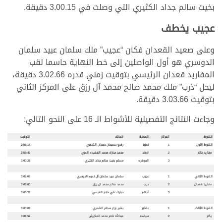
بخيت سالم جداد الكثيري التي وصلت في 3.00.15 دقيقة.
عجيب يخطف
وعلى صعيد القعدان فكان “عجيب” ملك سلمان عبيد سلمان
الدوسري هو أول الواصلين إلى خط النهاية حاسما لقب
المفاريد قعدان الرئيسي بتوقيت زمني قدره 3.02.66 دقيقة،
ليحل “ذرب” ملك محمد صالح محمد آل رزق على المركز الثاني
بتوقيت 3.03.66 دقيقة.
وجاءت النتائج التفصيلية للأشواط الـ 16 على النحو التالي:
الشوط
المراكز
المطية
المالك
التوقيت
الشوط الأول
1
تعزيز
رفيع سميحان حمدان الشمري
2:59:15
مفاريد بكار
2
ابعاد
محمد مبارك محمد الفهيده المري
2:59:43
3
الجوهره
مسلم بخيت سالم جداد الكثيري
3:00:27
الشوط الثاني
1
عجيب
سلمان عبيد سلمان آل تميم الدوسري
3:02:66
مفاريد قعدان
2
ذرب
محمد صالح محمد ال رزق
3:03:00
3
أدهم
مبارك علي مانع العجمي
3:03:28
الشوط الثالث
1
بشاير
بشير بزاع سطم الشمري
3:00:63
بكار
2
سياسه
عبدالله ناصر محمد المكيرش
3:01:52