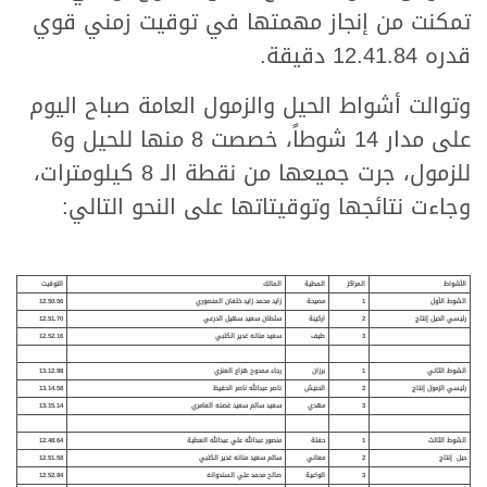
تمكنت من إنجاز مهمتها في توقيت زمني قوي
قدره 12.41.84 دقيقة.
وتوالت أشواط الحيل والزمول العامة صباح اليوم
على مدار 14 شوطاً، خصصت 8 منها للحيل و6
للزمول، جرت جميعها من نقطة الـ 8 كيلومترات،
وجاءت نتائجها وتوقيتاتها على النحو التالي:
الأشواط
المراكز
المطية
المالك
التوقيت
الشوط الأول
1
مصيحة
زايد محمد زايد خلفان المنصوري
12.50.56
رئيسي الحيل إنتاج
2
اركيبة
سلطان سعيد سهيل الدرعي
12.51.70
3
طيف
سعيد منانه غدير الكتبي
12.52.16
الشوط الثاني
1
برزان
رجاء ممدوح هزاع العنزي
13.12.98
رئيسي الزمول إنتاج
2
الحنيش
ناصر عبدالله ناصر الحفيظ
13.14.58
3
مهدي
سعيد سالم سعيد غصنه العامري
13.15.14
الشوط الثالث
1
حفلة
منصور عبدالله علي عبدالله العطية
12.48.64
حيل إنتاج
2
معاني
سالم سعيد منانه غدير الكتبي
12.51.58
3
الواعي
ة
صالح محمد علي السندوانه
12.52.84