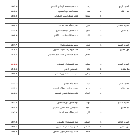
الشوط الرابع
1
جلاد
محمد شبيب محمد الرمزاني النعيمي
13.08.64
زمول إنتاج
2
مجد
سهيل احمد دري الفلاحي
13.10.60
3
صوغان
هادي فيصل العجب الشهواني
13.15.00
الشوط الخامس
1
كحول
ناصر عبدالله أحمد المسند
12.55.58
حيل مفتوح
2
افاق
محمد سهيل عويضان العامري
12.58.92
3
اغادير
محمد سلطان مطر مرخان الكتبي
13.02.46
الشوط السادس
1
لفان
سعيد عبيد سعيد رشدان
13.14.76
زمول مفتوح
2
ملفت
فهد مبارك راشد الحباب الهاجري
13.15.78
3
الصامل
حسين عبدالهادي طالب هليل الغفراني
13.16.66
الشوط السابع
1
سحابه
حمد غانم سلطان الهديفي
12.41.84
حيل مفتوح
2
جزله
راشد بطي الزعبي
12.42.58
3
ولهى
سعيد أحمد محمد دري الفلاحي
12.50.22
الشوط الثامن
1
نبيه
سعيد راشد الزعبي
12.56.76
زمول مفتوح
2
محطم
موسى عبدالعزيز عبدالله الموسى
12.58.12
3
الحداف
ضاحي عبدالله ضاحي البوعميم
13.01.06
الشوط التاسع
1
شود
ة
سيف سهيل نخيره العفاري
12.42.88
حيل مفتوح
2
تغريد
سالم عنزان خاتم العنزان النعيمي
12.44.38
3
أوان
ناصر عبدالله أحمد المسند
12.45.82
الشوط العاشر
1
الشقب
حمد غانم سلطان الهديفي
13.04.44
زمول مفتوح
2
الشامخ
خلفان بخيت سعيد المنصوري
13.05.16
3
ملهم
مسلم بخيت ناصر النوبي العامري
13.08.06