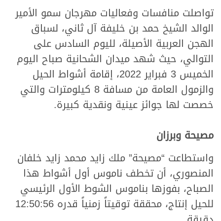
تواصلت منافسات وفعاليات مهرجان سمو الأمير
الوالد الشيخ حمد بن خليفة آل ثاني، لسباق
الهجن العربية الأصيلة، لليوم السادس على
التوالي، حيث شهد ميدان الشحانية صباح اليوم
الخميس 3 فبراير 2022، إقامة أشواط الحيل
والزمول العامة من مسافة 8 كيلومترات والتي
خصصت لها جوائز عينية ونقدية كبيرة.
مصيحة وبرزان
واستطاعت “مصيحة” ملك زايد محمد زايد خلفان
المنصوري، أن تخطف ناموس أول أشواط هذا
الصباح، بفوزها بناموس الشوط الأول الرئيسي
للحيل إنتاج، محققة توقيتاً زمنياً قدره 12:50:56
دقيقة.