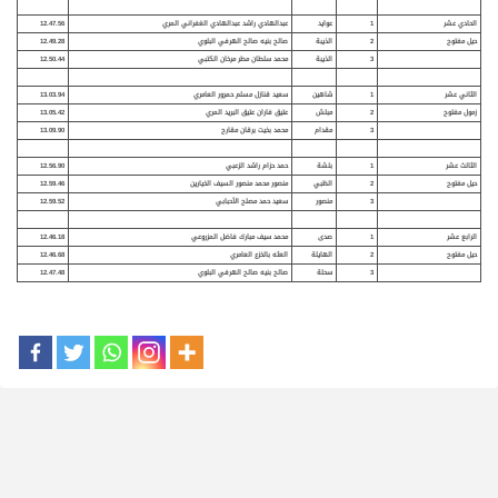
الحادي عشر
1
عوايد
عبدالهادي راشد عبدالهادي الغفراني المري
12.47.56
حيل مفتوح
2
الذيب
ة
صالح بنيه صالح الهرفي البلوي
12.49.28
3
الذيبة
محمد سلطان مطر مرخان الكتبي
12.50.44
الثاني عشر
1
شاهين
سعيد قنازل مسلم حمرور العامري
13.03.94
زمول مفتوح
2
مبلش
عتيق فاران عتيق البريد المري
13.05.42
3
مقدام
محمد بخيت برقان مقارح
13.09.90
الثالث عشر
1
بلش
ة
حمد حزام راشد الزعبي
12.56.90
حيل مفتوح
2
الظبي
منصور محمد منصور السيف الخيارين
12.59.46
3
منصور
سعيد حمد مصلح الأحبابي
12.59.52
الرابع عشر
1
صدى
محمد سيف مبارك فاضل المزروعي
12.46.18
حيل مفتوح
2
الهايل
ة
العثه بالخزع العامري
12.46.68
3
سحل
ة
صالح بنيه صالح الهرفي البلوي
12.47.48