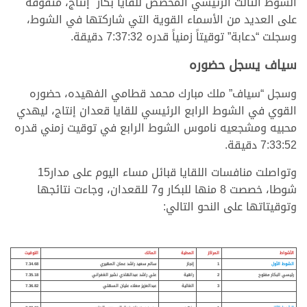
الشوط الثالث الرئيسي المخصص للقايا بكار إنتاج، متفوقة
على العديد من الأسماء القوية التي شاركتها في الشوط،
وسجلت “دعابة” توقيتاً زمنياً قدره 7:37:32 دقيقة.
سياف يسجل حضوره
وسجل “سياف” ملك مبارك محمد قطامي الفهيده، حضوره
القوي في الشوط الرابع الرئيسي للقايا قعدان إنتاج، ليهدي
محبيه ومشجعيه ناموس الشوط الرابع في توقيت زمني قدره
7:33:52 دقيقة.
وتواصلت منافسات اللقايا قبائل مساء اليوم على مدار15
شوطا، خصصت 8 منها للبكار و7 للقعدان، وجاءت نتائجها
وتوقيتاتها على النحو التالي:
الأشواط
المراكز
المطية
المالك
التوقيت
الشوط الأول
1
إنجاز
سالم سعيد راشد عمان المهيري
7.34.68
رئيسي البكار مفتوح
2
راهية
علي راشد عبدالهادي نشير الغفراني
7.35.18
3
الغالية
عبدالعزيز معلاء عليان السهلي
7.36.82