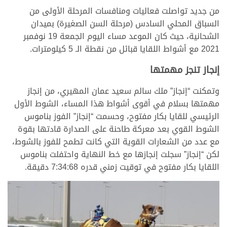
من جديد تواصلت فعاليات ومنافسات المرحلة الأولى من
السباق المحلي السادس (مرحلة السن الصغيرة) بميدان
الشحانية، حيث كان الموعد مساء اليوم الجمعة 19 نوفمبر
2021 مع أشواط اللقايا قبائل من نقطة الـ 5 كيلومترات.
إنجاز تنجز مهمتها
وتمكنت “إنجاز” ملك سالم سعيد عمان المهيري، من إنجاز
مهمتها بسلام في أقوى أشواط هذا المساء، الشوط الأول
الرئيسي للقايا بكار مفتوح، وحسمت “إنجاز” الفوز بناموس
الشوط القوي بعد معركة طاحنة على الصدارة قادتها بقوة
مع عدد من الشعارات القوية التي كانت تطمح للفوز بالشوط،
لكن “إنجاز” سجلت إنجازها مع خط النهاية واحتفلت بناموس
اللقايا بكار مفتوح في توقيت زمني قدره 7:34:68 دقيقة.