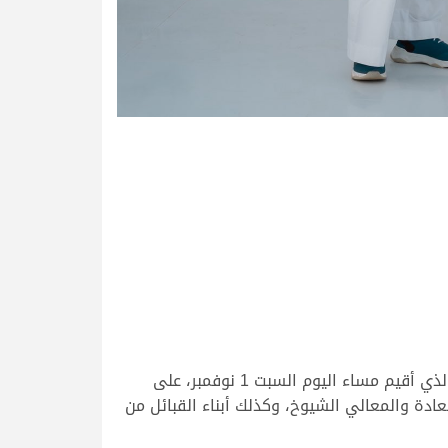
قدّمت البكرة “العاصمة” أداءً مميزًا توّجته بالفوز بالكأس الغالية في سباق كأس الأولمبية السعودية للهجن 2025، الذي أقيم مساء اليوم السبت 1 نوفمبر، على
دة والمعالي الشيوخ، وكذلك أبناء القبائل من