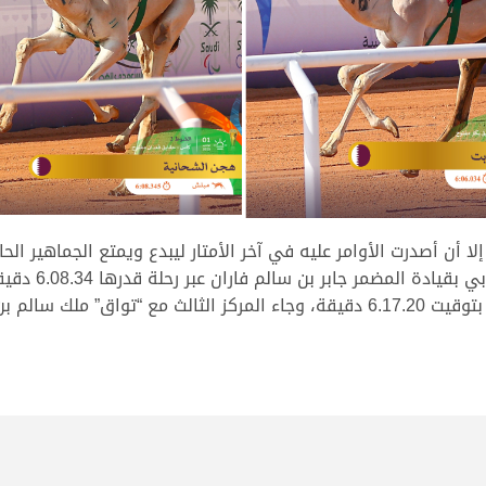
إلا أن أصدرت الأوامر عليه في آخر الأمتار ليبدع ويمتع الجماهير الح
لشعار محمد بن بخيت برقان المقارح المركز الثاني بتوقيت 6.17.20 دقيقة، وجاء المر