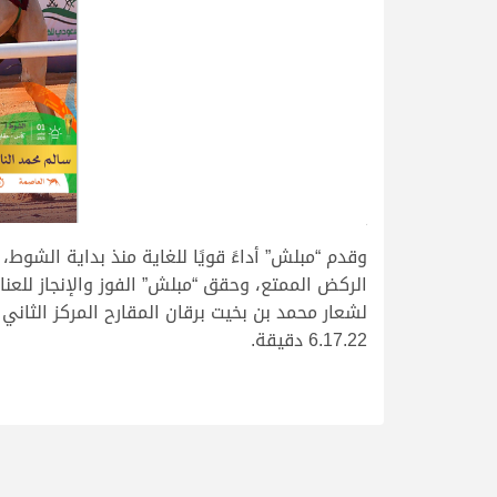
>
وقدم “مبلش” أداءً قويًا للغاية منذ بداية الشوط، 
6.17.22 دقيقة.