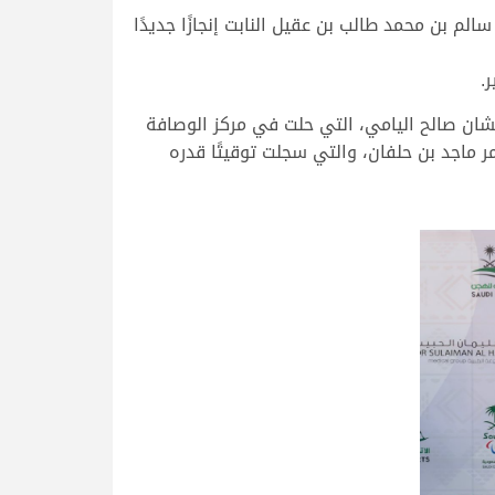
م بن محمد طالب بن عقيل النابت إنجازًا جديدًا
.
قة، متفوقة على “ترف” ملك محمد بطشان صالح اليامي، التي حلت في مركز الوصافة
لمضمر ماجد بن حلفان، والتي سجلت توقيتًا قدره