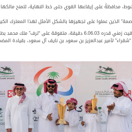
ط، محافظةً على إيقاعها القوي حتى خط النهاية، لتمنح مالكها سال
اصمة” الذين عملوا على تجهيزها بالشكل الأمثل لهذا المعترك الكبير
وحسمت “العاصمة” كأس الحقايق بكار مفتوح بتوقيت زمني قدره 6.06.03 دقي
ركز الثالث “شقراء” لأمير عبدالعزيز بن سعود بن نايف آل سعود، بقيادة ا