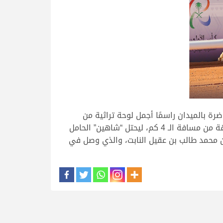
اضرة بالميدان راسمًا أجمل لوحة تراثية من
الركض الممتع، وحقق “مبلش” الفوز والإنجاز للعنابي بقيادة المضمر جابر بن سالم فاران عبر رحلة قدرها 6.08.34 دقيقة من مسافة الـ 4 كم، ليحتل “شاهين” الحامل
كز الثالث مع “تواق” ملك سالم بن محمد طالب بن عقيل النابت، والذي وصل في