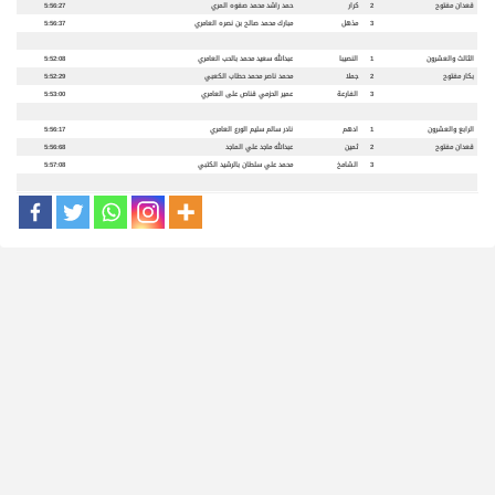
قعدان مفتوح
2
كرار
حمد راشد محمد صفوه المري
5:56:27
3
مذهل
مبارك محمد صالح بن نصره العامري
5:56:37
الثالث والعشرون
1
النصيبا
عبدالله سعيد محمد بالحب العامري
5:52:08
بكار مفتوح
2
جملا
محمد ناصر محمد حطاب الكعبي
5:52:29
3
الفارعة
عمير الحزمي قناص على العامري
5:53:00
الرابع والعشرون
1
ادهم
نادر سالم سليم الورع العامري
5:56:17
قعدان مفتوح
2
ثمين
عبدالله ماجد علي الماجد
5:56:68
3
الشامخ
محمد علي سلطان بالرشيد الكتبي
5:57:08