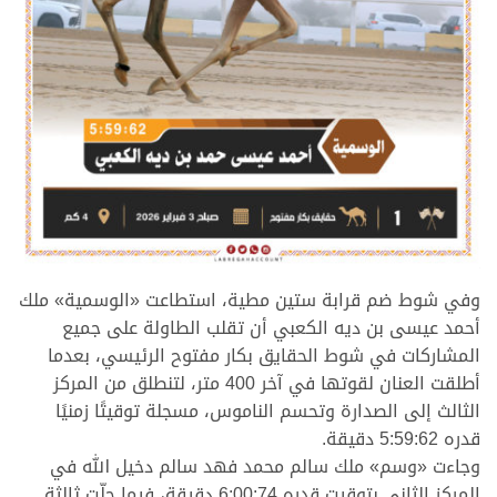
.
وفي شوط ضم قرابة ستين مطية، استطاعت «الوسمية» ملك
أحمد عيسى بن ديه الكعبي أن تقلب الطاولة على جميع
المشاركات في شوط الحقايق بكار مفتوح الرئيسي، بعدما
أطلقت العنان لقوتها في آخر 400 متر، لتنطلق من المركز
الثالث إلى الصدارة وتحسم الناموس، مسجلة توقيتًا زمنيًا
قدره 5:59:62 دقيقة.
وجاءت «وسم» ملك سالم محمد فهد سالم دخيل الله في
المركز الثاني بتوقيت قدره 6:00:74 دقيقة، فيما حلّت ثالثة