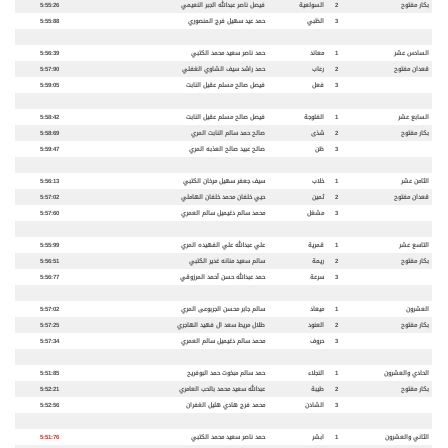
بكار مفتوح
2
السولعية
فيصل ناصر عبدالله الجبر النعيمي
5:55:26
3
الظبي
حمد عيد سهيل فرج المنصوري
5:55:88
السادس عشر
1
معاند
حمد ناصر سعيد محمد الكتبي
5:56:39
قعدان مفتوح
2
رعاب
حمد راشد سيف الشاوي الغفلي
5:57:90
3
فعل
فيصل صالح مسلم عقيل النابت
5:59:05
السابع عشر
1
الفلوجة
فيصل صالح مسلم عقيل النابت
5:58:42
بكار مفتوح
2
شذى
صالح حمد سالم النابت المري
5:58:69
3
ظن
صالح عبيد صالح العذبه المري
5:59:47
الثامن عشر
1
خلاب
سيف جعفر سهيل مرخان الكتبي
5:56:13
قعدان مفتوح
2
ثمين
حيي خلفان محمد خلفان الهاملي
5:57:02
3
مشغل
محمد سالم دغيميل سالم العمري
5:57:60
التاسع عشر
1
قمرية
علي عبدالله علي الفهيده المري
5:55:99
بكار مفتوح
2
ريمة
سالم سعيد منانه غدير الكتبي
5:56:51
3
سرعة
حمد عبدالله حسن أحمد المرزوقي
5:56:77
العشرون
1
ميعاد
سالم جابر محسن الجربوعى المري
5:57:02
بكار مفتوح
2
العنود
طلال مريط سعد ال فهيد الهاجري
5:57:25
3
حروف
محمد سالم دغيميل سالم العمري
5:57:34
الحادي والعشرون
1
النجلاء
حمد سالم مبخوت حمد البوفريح
5:51:85
بكار مفتوح
2
طيبة
عبدالله سعيد محمد بالحب العامري
5:52:21
3
الشادن
محمد فرج هادي هليل الغفران
5:52:56
الثاني والعشرون
1
ابشر
حمد ناصر سعيد محمد الكتبي
5:51:76