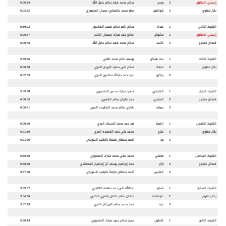
رئيسي الحقايق
2
وسم
سالم محمد فهد سالم دخيل الله
6:00:74
بكار مفتوح
3
شواهين
مطر محمد بالعفاري عصيان المنصوري
6:02:32
الشوط الثاني
1
هداد
سالم ناصر سالم فهيد المكسور
5:59:02
رئيسي الحقايق
2
مشوش
صالح حمد مبارك بعيهان النابت
6:00:37
قعدان مفتوح
3
الأسد
سالم محمد فهد سالم دخيل الله
6:00:48
الشوط الثالث
1
بنت هياض
يوسف غانم محمد اهلي
5:59:96
بكار مفتوح
2
دمعة
سالم علي سعيد البريص المري
6:00:80
3
براكين
عبيد حمد جارالله سالمين المري
6:02:09
الشوط الرابع
1
الشبابي
سعيد مبارك مدعى المنصوري
5:59:48
قعدان مفتوح
2
المايدي
حمد نهيان سالم العامري
6:00:05
3
سياف
هادي سالم محمد الفهيده المري
6:00:41
الشوط الخامس
1
زاهية
زيد حمد محمد الحسناء المري
6:00:20
بكار مفتوح
2
نجاح
محمد علي حمد الفهيده المري
6:01:60
3
ود
أحمد سلطان خليفة بالرشيد السويدي
6:01:90
الشوط السادس
1
متعني
محمد بطي محمد مبارك المنصوري
5:56:60
قعدان مفتوح
2
كرار
حمد إبراهيم يوسف ال إبراهيم المعضادي
5:56:70
3
الشرس
أحمد سلطان خليفة بالرشيد السويدي
5:57:90
الشوط السابع
1
اسايد
عبدالله على حمد سلامه الهاجري
5:53:37
بكار مفتوح
2
طرفاشة
خلفان سالم خلفان بالعري الكتبي
5:54:36
3
دره
حمد محمد سالم البريكان المري
5:57:29
الشوط الثامن
1
هملول
حميد سالم حميد مبارك المنصوري
5:58:14