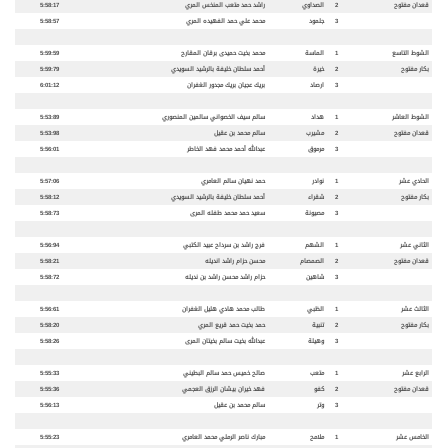
قعدان مفتوح
2
الصداوي
راشد حمد متعب المنخس المري
5:58:17
3
جلمود
محمد علي حمد الفهيده المري
5:58:57
الشوط التاسع
1
الماسة
محمد بخيت حميدى برقان المقارح
5:59:59
بكار مفتوح
2
خيرة
أحمد سلطان خليفة بالرشيد السويدي
5:59:79
3
ارصاد
بريك عجيان بريك مجدور الغفران
6:01:12
الشوط العاشر
1
هداد
سالم سيف الخصواني سالمين المنصوري
5:53:89
قعدان مفتوح
2
مشيرب
سالم محمد بن عقيل
5:53:98
3
مرموق
عبدالله أحمد محمد فهد الخاطر
5:56:01
الحادي عشر
1
نوادر
حمد نهيان سالم العامري
5:57:06
بكار مفتوح
2
شقراء
أحمد سلطان خليفة بالرشيد السويدي
5:58:12
3
مصيونة
سعيد حمد محمد طفله المرى
5:58:73
الثاني عشر
1
الشهم
فرج راشد بن سرداح عبيد الكتبي
5:56:94
قعدان مفتوح
2
الصمصام
محسن حزام راشد انديله
5:58:21
3
شاهين
حزام راشد محسن راشد بن نديله
5:58:72
الثالث عشر
1
الظبي
طالب محمد هادي هليل الغفران
5:56:61
بكار مفتوح
2
تنبية
حمد بخيت حمد قريع المري
5:58:20
3
وهيلة
عبدالله بخيت سالم بخيتان المرى
5:58:26
الرابع عشر
1
متعب
صالح خميس حمد سالم البطيني
5:55:33
قعدان مفتوح
2
كفو
فهد خيران بيشان الرزق العجمي
5:55:36
3
وتر
سالم محمد بن عقيل
5:56:13
الخامس عشر
1
ملامح
مبارك ناصر الرملي محمد العامري
5:55:23