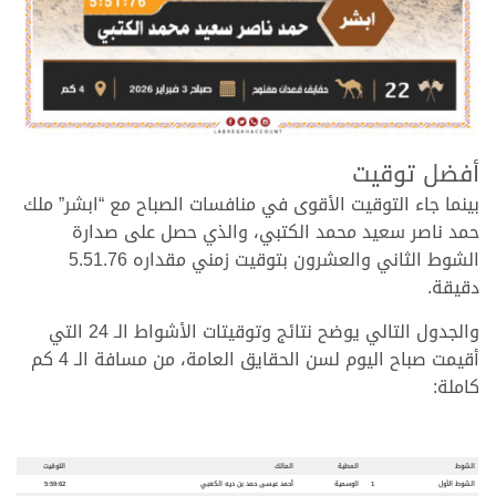
.
أفضل توقيت
بينما جاء التوقيت الأقوى في منافسات الصباح مع “ابشر” ملك
حمد ناصر سعيد محمد الكتبي، والذي حصل على صدارة
الشوط الثاني والعشرون بتوقيت زمني مقداره 5.51.76
دقيقة.
والجدول التالي يوضح نتائج وتوقيتات الأشواط الـ 24 التي
أقيمت صباح اليوم لسن الحقايق العامة، من مسافة الـ 4 كم
كاملة:
.
.
الشوط
المطية
المالك
التوقيت
الشوط الأول
1
الوسمية
أحمد عيسى حمد بن ديه الكعبي
5:59:62