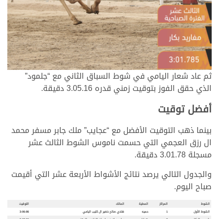
ثم عاد شعار اليامي في شوط السباق الثاني مع “جلمود”
الذي حقق الفوز بتوقيت زمني قدره 3.05.16 دقيقة.
أفضل توقيت
بينما ذهب التوقيت الأفضل مع “عجايب” ملك جابر مسفر محمد
ال رزق العجمي التي حسمت ناموس الشوط الثالث عشر
مسجلة 3.01.78 دقيقة.
والجدول التالي يرصد نتائج الأشواط الأربعة عشر التي أقيمت
صباح اليوم.
الشوط
المراكز
المطية
المالك
التوقيت
الشوط الأول
1
حميه
هادي صالح خضير ال كليب اليامي
3:06:86