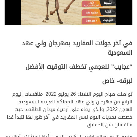
في آخر جولات المفاريد بمهرجان ولي عهد
السعودية
“عجايب” للعجمي تخطف التوقيت الأفضل
لبرقه- خاص
تواصلت صباح اليوم الثلاثاء 26 يوليو 2022, منافسات اليوم
الرابع من مهرجان ولي عهد المملكة العربية السعودية
للهجن 2022, والذي يقام على أرضية ميدان الطائف، حيث
خصصت تحديات اليوم لسن المفاريد في آخر ظور لها لتبدأ غدا
منافسان سن الحقايق.
وقدم هادي صالح خضير ال كليب اليامي أداءً استثنائيا أبهر به