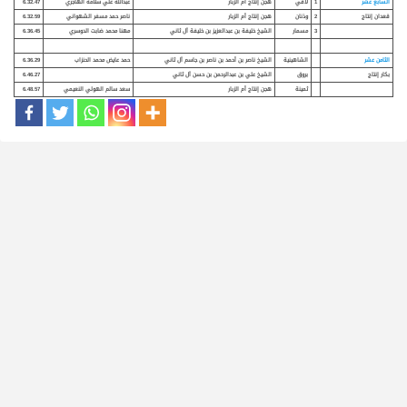
السابع عشر
1
لافي
هجن إنتاج أم الزبار
عبدالله علي سلامه الهاجري
6.32.47
قعدان إنتاج
2
وذنان
هجن إنتاج أم الزبار
ناصر حمد مسفر الشهواني
6.32.59
3
مسمار
الشيخ خليفة بن عبدالعزيز بن خليفة آل ثاني
مهنا محمد ضابت الدوسري
6.36.45
الثامن عشر
الشاهينية
الشيخ ناصر بن أحمد بن ناصر بن جاسم آل ثاني
حمد عايض محمد الحنزاب
6.36.29
بكار إنتاج
بروق
الشيخ علي بن عبدالرحمن بن حسن آل ثاني
6.46.27
ثمينة
هجن إنتاج أم الزبار
سعد سالم الهولي النعيمي
6.48.57