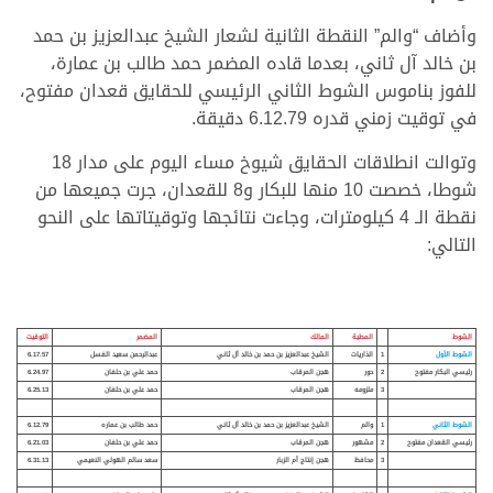
وأضاف “والم” النقطة الثانية لشعار الشيخ عبدالعزيز بن حمد
بن خالد آل ثاني، بعدما قاده المضمر حمد طالب بن عمارة،
للفوز بناموس الشوط الثاني الرئيسي للحقايق قعدان مفتوح،
في توقيت زمني قدره 6.12.79 دقيقة.
وتوالت انطلاقات الحقايق شيوخ مساء اليوم على مدار 18
شوطا، خصصت 10 منها للبكار و8 للقعدان، جرت جميعها من
نقطة الـ 4 كيلومترات، وجاءت نتائجها وتوقيتاتها على النحو
التالي:
الشوط
المطية
المالك
المضمر
التوقيت
الشوط الأول
1
الذاريات
الشيخ عبدالعزيز بن حمد بن خالد آل ثاني
عبدالرحمن سعيد الفسل
6.17.57
رئيسي البكار مفتوح
2
حور
هجن المرقاب
حمد علي بن حلفان
6.24.97
3
ملزومه
هجن المرقاب
حمد علي بن حلفان
6.25.13
الشوط الثاني
1
والم
الشيخ عبدالعزيز بن حمد بن خالد آل ثاني
حمد طالب بن عماره
6.12.79
رئيسي القعدان مفتوح
2
مشهور
هجن المرقاب
حمد علي بن حلفان
6.21.03
3
محافظ
هجن إنتاج أم الزبار
سعد سالم الهولي النعيمي
6.31.13