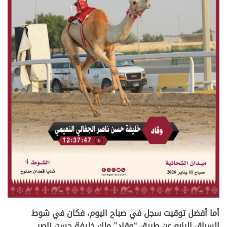
.
أما أفضل توقيت سجل في صباح اليوم، فكان في شوط
السباق الرابع عن طريق “وقاد” ملك خليفة حسن ناصر