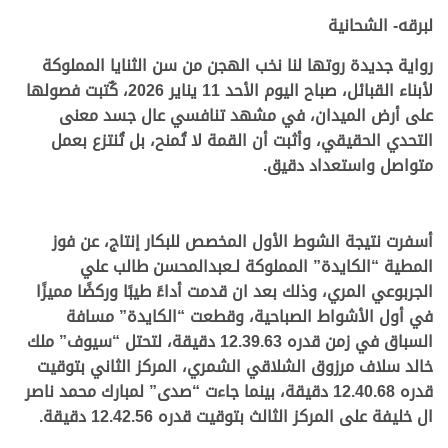
لبرقه- الشحانية
رواية جديدة روتها لنا نخب الهجن من سن الثنايا المملوكة
لأبناء القبائل، صباح اليوم الأحد 11 يناير 2026، كٌتبت فصولها
على أرض الميدان، في مشهد تنافسي عال جسد معنى
التحدي الحقيقي، وأثبت أن القمة لا تُمنح، بل تُنتزع بعمل
متواصل واستعداد دقيق
.
.
.
أسفرت نتيجة الشوط الأول المخصص للبكار إنتاج، عن فوز
المطية “الكايدة” المملوكة لـعبدالمحسن طالب علي
الجربوعي المري، وذلك بعد ان قدمت أداءً طيبًا وركضًا مميزًا
في أول الأشواط الصباحية، وقطعت “الكايدة” مسافة
السباق في زمن قدره 12.39.63 دقيقة، لتحتل “سيوف” ملك
خالد سلاف مرزوق الشلاقي الشمري، المركز الثاني بتوقيت
قدره 12.40.68 دقيقة، بينما جاءت “صدى” لمبارك محمد ناصر
ال خليفة على المركز الثالث بتوقيت قدره 12.42.56 دقيقة.
.