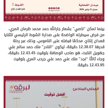
.
بينما تمكن “ناصي” بشعار جارالله حمد محمد ظرمان المري،
من فرض سيطرته الواضحة على صدارة الشوط الرئيسي للثنايا
قعدان إنتاج، محكمًا قبضته على الناموس، وذلك عبر رحلة
قدرها 12.38.07 دقيقة، ليكون “النادر” ملك حمد سالم علي
جهويل النابت، هو صاحب الوصافة بتوقيت 12.43.45 دقيقة،
وجاء ثالثًا “نجد” ملك علي حمد علي جرحب المري بتوقيت
12.43.95 دقيقة.
.