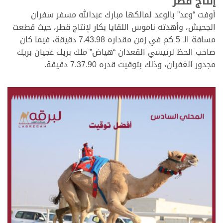
إنتاج قطر
أوفت “وعد” بالوعد لمالكها مبارك عبدالله مسفر سفران
الجحيش، وأهدته ناموس اللقايا بكار لإنتاج قطر، حيث قطعت
مسافة الـ 5 كم في زمن مقداره 7.43.98 دقيقة، فيما كان
صاحب الحظ لرئيسي القعدان “هياض” ملك بريك عجيان بريك
مجدور الغفران، وذلك بتوقيت قدره 7.37.90 دقيقة.
.