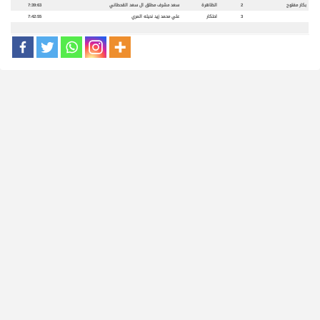
بكار مفتوح
2
الظاهرة
سعد مشرف مطلق ال سعد القحطاني
7:39:63
3
احتكار
علي محمد زيد نديله المري
7:42:55