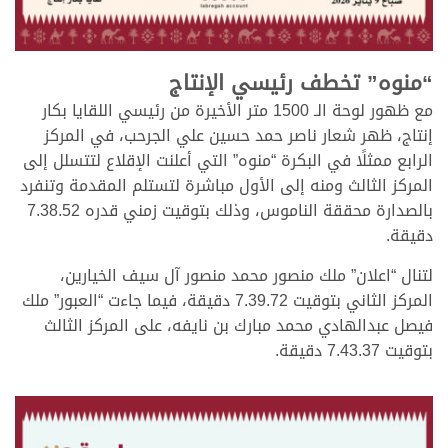
.
“منوه” تخطف رئيسي الإنتاج
مع ظهور لوحة الـ 1500 متر الأخيرة من رئيسي اللقايا بكار
إنتاج، ظهر شعار ناصر حمد حسين علي الجرحب، في المركز
الرابع ممثلًا في البكرة “منوه” التي أعلنت الإقلاع لتتسلل إلى
المركز الثالث ومنه إلى الأول مباشرة لتستلم المقدمة وتنفرد
بالصدارة محققة الناموس، وذلك بتوقيت زمني قدره 7.38.52
دقيقة.
لتنال “اعلان” ملك منصور محمد منصور آل سيف الخيارين،
المركز الثاني بتوقيت 7.39.72 دقيقة، فيما جاءت “العبور” ملك
فيصل عبدالهادي محمد مبارك بن نايفه، على المركز الثالث
بتوقيت 7.43.37 دقيقة.
.