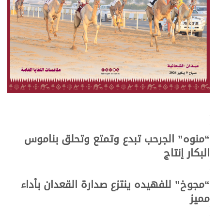
.
.
“منوه” الجرحب تبدع وتمتع وتحلق بناموس
البكار إنتاج
.
.
“مجوخ” للفهيده ينتزع صدارة القعدان بأداء
مميز
.
.