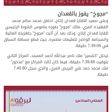
.
“مجوخ” يفوز بالقعدان
وعلى صعيد اللقايا قعدان إنتاج، احتفل محمد سالم محمد
الفهيده المري، مالك “مجوخ” بفوزه بناموس الشوط الرئيسي
للقايا قعدان إنتاج، وذلك بعد أن أثبت “مجوخ” جاهزيته العالية
وانسجامه الواضح لتعليمات مضمره، حيث قطع مسافة السباق
في 7.39.06 دقيقة.
ليحتل “كشمير” ملك ناصر عبدالله أحمد المسند، المركز الثاني
بتوقيت 7.39.88 دقيقة، فيما كان ثالث المراكز مع “مذخور”
ملك محمد حمد علي البريص المري، والذي سجل 7.40.80
دقيقة.
.