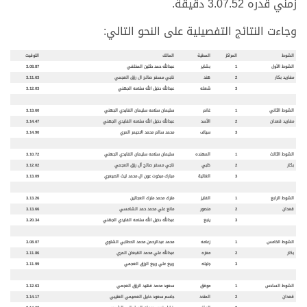
زمني قدره 3.07.52 دقيقة.
وجاءت النتائج التفصيلية على النحو التالي:
الشوط
المراكز
المطية
المالك
التوقيت
الشوط الأول
1
بشاير
عبدالله حمد حثلين المخلفي
3.08.87
مفاريد بكار
2
هند
ناجي مسفر صالح ال رزق العجمي
3.11.63
3
شعله
عبدالله دخيل الله سلامه الجهني
3.12.03
الشوط الثاني
1
غانم
سليمان سلامه سليمان الفايدي الجهني
3.13.60
مفاريد قعدان
2
الأسد
عبدالله دخيل الله سلامه الفايدي الجهني
3.14.47
3
سياف
محمد سالم محمد الاحيمر المري
3.14.90
الشوط الثالث
1
المهنده
سليمان سلامه سليمان الفايدي الجهني
3.10.72
بكار
2
ظبي
ناجي مسفر صالح أل رزق العجمي
3.12.02
3
الغالية
مبارك مبخوت عون ال محمد ليث الصيعري
3.13.09
الشوط الرابع
1
الفايز
مترك محمد مترك العجالين
3.13.26
قعدان
2
منصور
مانع علي محمد حمد الشامسي
3.13.66
3
ينبع
عبدالله دخيل الله سلامه الفايدي الجهني
3.20.34
الشوط الخامس
1
زعامه
محمد عبدالرحمن محمد الحطابي الشلوي
3.08.07
بكار
2
معزه
عبدالله علي محمد القبعان المري
3.11.86
3
جليله
ربيع علي ربيع الرزق العجمي
3.11.99
الشوط السادس
1
موفق
سعود محمد فهيد الرزق العجمي
3.12.63
قعدان
2
المتحد
جاسم سعود دخيل العصيمي العتيبي
3.14.17