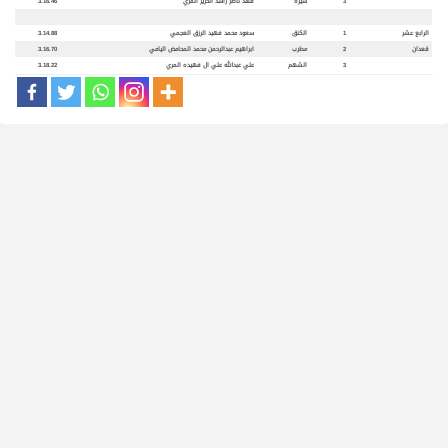
3
سيره
فهد ناصر راشد الحرير المري
3.16.46
الرابع عشر
1
الكنق
سعود محمد فهيد الرزق العجمي
3.14.88
قعدان
2
مطرب
ابراهيم عبدالرحمن محمد المحامض اليامي
3.16.70
3
الشهم
علي عبدالله علي ال فهيده المري
3.18.22