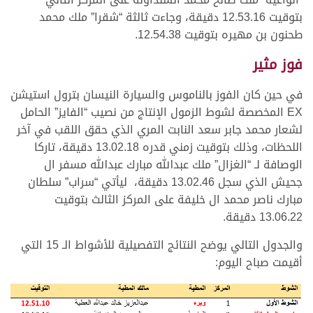
بتوقيت 12.53.16 دقيقة، وجاءت ثالثة “شقرا” ملك محمد
طحنون بن مهيره بتوقيت 12.54.38.
فوز مثير
في حين كان الفوز بالناموس والسيارة النيسان بترول استيشن
EX المخصصة لشوط الزمول الإنتاج من نصيب “الفايز” الحامل
لشعار محمد جابر سعد النابت المري الذي حقق اللقب في آخر
اللحظات، وذلك بتوقيت زمني قدره 13.02.18 دقيقة، تاركا
الوصافة لـ “الغزال” ملك عبدالله مبارك عبدالله مسفر ال
جحيش الذي سجل 13.02.46 دقيقة، ليأتي “سراب” سلطان
مبارك ناصر محمد ال خليفة على المركز الثالث بتوقيت
13.06.22 دقيقة.
والجدول التالي يوضح النتائج التفصيلية للأشواط الـ 15 التي
أقيمت صباح اليوم: