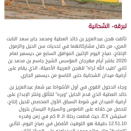
لبرقه- الشحانية
تألقت هجن عبدالعزيز بن خالد العطية ومحمد جابر سعد النابت
المري، من خلال مشاركاتهما في تحديات سن الحيل والزمول
الإنتاج، صباح اليوم الإثنين الموافق السابع من ديسمبر لعام
2020 عاشر أيام مهرجان المؤسس الشيخ جاسم بن محمد بن
ثاني “طيب الله ثراه” للهجن العربية الأصيلة، الذي يقام على
أرضية ميدان الشحانية حتى التاسع من ديسمبر الجاري.
وجاء الدخول القوي في أول الأشواط عبر شعار عبدالعزيز بن
خالد العطية الذي قدم الحايل “وبره” لتتألق وتنثر الإبداع على
أرضية الميدان في شوط السباق الأول المخصص للحيل إنتاج،
لتحصل من خلاله على الناموس والسيارة النيسان بترول
استيشن EX، حيث قطعت رحلة الـ 8 كم في زمن وقدره
12.51.10 دقيقة هو التوقيت الأفضل في صباح اليوم، لتأتي
“الواعية” ملك صالح محمد السنداونه على المركز الثاني