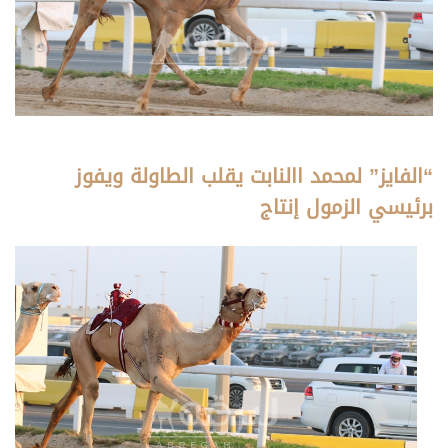
“الفايز” لمحمد االنابت يقلب الطاولة ويفوز
برئيسي الزمول إنتاج