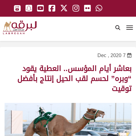
To
7 Dec , 2020
بعاشر أيام المؤسس.. العطية يقود
“وبره” لحسم لقب الحيل إنتاج بأفضل
توقيت