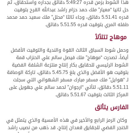
هذا الشوط بزمن قدره 5:49:27 دقائق بجداره واستحقاق، ثم
حل ثانيا “معيار” ملك حمد حزام راشد عبدالله القرح بتوقيت
قدره 5.51.41 دقائق، وجاء ثالثا “محلل” ملك سعيد حمد محمد
طفله المري بتوقيت قدره 5.51.55 دقائق.
موهاج تتلألأ
وحمل شوط السباق الثالث القوة والندية والتوقيت الأفضل
أيضاً، تصدرت “موهاج” ملك فيصل سالم علي الحنزاب قمة
الشوط الرئيسي للحقايق بكار إنتاج منتزعة الشلفة الفضية
بتوقيت هو الأفضل والذي بلغ 5.45.75 دقائق، تاركة الوصافة
لـ “هوايل” ملك مسفر مبارك مسفر الشهواني التي سجلت
5.51.11 دقائق، لتأتي “ارجوان” لحمد سالم علي جهويل على
المركز الثالث بتوقيت 5.51.67 دقائق.
الفارس يتألق
وكان الرمز الرابع والأخير في هذه الأمسية والذي يتمثل في
الخنجر الفضي للجقايق قعدان إنتاج، قد ذهب من نصيب راشد