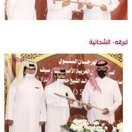
لبرقه- الشحانية