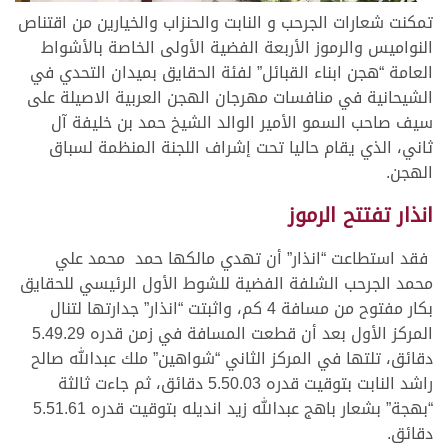
تمكنت شعارات الجرحب و النابت والحنزاب والخيارين من اقتناص
النواميس والرموز الأربعة الفضية الأولى الخاصة بالأشواط
العامة “هجن ابناء القبائل” لفئة الحقايق بميدان التحدي في
الشيحانية في منافسات مهرجان الهجن العربية الاصيلة على
سيف صاحب السمو الأمير الوالد الشيخ حمد بن خليفة آل
ثاني، الذي يقام حاليا تحت إشراف اللجنة المنظمة لسباق
الهجن.
انذار تفتتح الرموز
فقد استطاعت “انذار” أن تهدي مالكها حمد محمد علي
محمد الجرحب الشلفة الفضية للشوط الأول الرئيسي للحقايق
بكار مفتوح من مسافة 4 كم، واثبتت “انذار” جدارتها لتنال
المركز الأول بعد أن قطعت المسافة في زمن قدره 5.49.29
دقائق، تلتها في المركز الثاني “شواهين” ملك عبدالله صالح
راشد النابت بتوقيت قدره 5.50.03 دقائق، ثم جاءت ثالثة
“بهجة” بشعار باهج عبدالله زيد انديله بتوقيت قدره 5.51.61
دقائق.