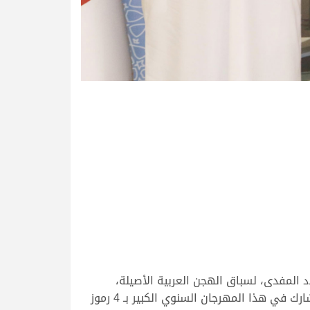
المفدى، لسباق الهجن العربية الأصيلة،
وحصدت مساء اليوم الخميس 25 مارس 2021، رمزين ذهبيين جديدين لتحلق في صدارة المؤسسات العملاقة التي تشارك في هذا المهرجان السنوي الكبير بـ 4 رموز