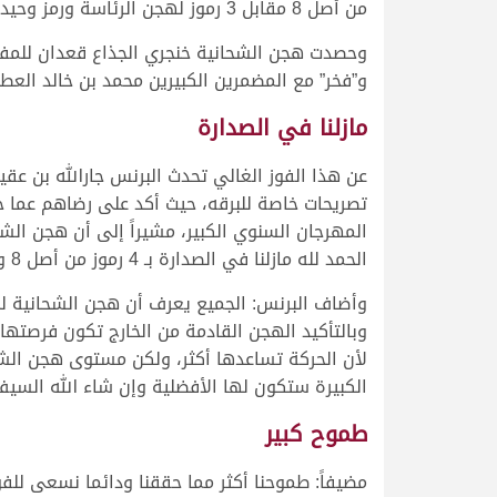
من أصل 8 مقابل 3 رموز لهجن الرئاسة ورمز وحيد لهجن العاصفة.
وحصدت هجن الشحانية خنجري الجذاع قعدان للمفت
و”فخر” مع المضمرين الكبيرين محمد بن خالد العطي
مازلنا في الصدارة
عن هذا الفوز الغالي تحدث البرنس جارالله بن عق
تصريحات خاصة للبرقه، حيث أكد على رضاهم عما 
المهرجان السنوي الكبير، مشيراً إلى أن هجن الش
الحمد لله مازلنا في الصدارة بـ 4 رموز من أصل 8 وإن شاء الله القادم أفضل.
وبالتأكيد الهجن القادمة من الخارج تكون فرصتها أ
لأن الحركة تساعدها أكثر، ولكن مستوى هجن الشح
الكبيرة ستكون لها الأفضلية وإن شاء الله السي
طموح كبير
مضيفاً: طموحنا أكثر مما حققنا ودائما نسعى للف