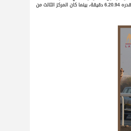
6.20.43 دقيقة، ليأتي شعار تريحيب حمد تريحيب بن نايفه الهاجري على مركز الوصافة مع “الدرع” الذي سجل توقيتًا قدره 6.20.94 دقيقة، بينما كان المركز الثالث من