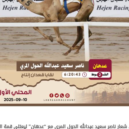
 شعار ناصر سعيد عبدالله الحول المري مع “عدهان” ليعتلي قمة ا