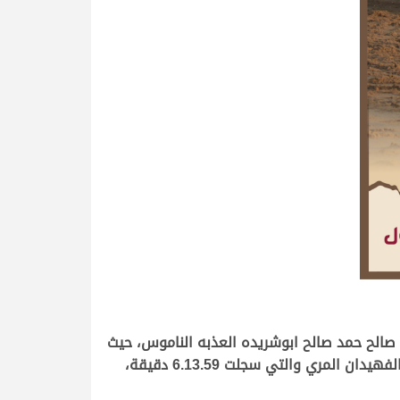
ا صالح حمد صالح ابوشريده العذبه الناموس، حيث
قطعت “الغارية” مسافة الأربعة كيلو مترات في 6.13.39 دقيقة، تاركة الوصافة لـ “صواب” ملك متعب عبدالله راشد الفهيدان المري والتي سجلت 6.13.59 دقيقة،