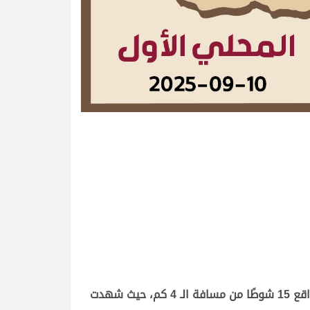
أقيمت صباح اليوم الأربعاء 10 سبتمبر 2025، على أرضية ميدان الشحانية منافسات سن اللقايا العامة لفئة الإنتاج، بواقع 15 شوطًا من مسافة الـ 4 كم، حيث شهدت