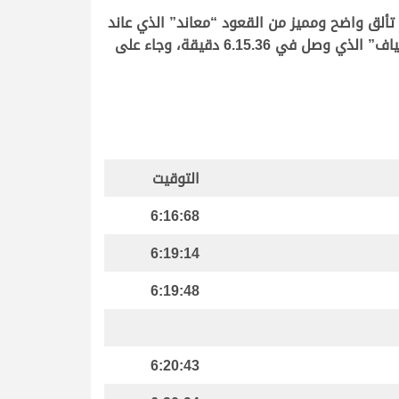
تألق واضح ومميز من القعود “معاند” الذي عاند
الجميع وحصد اللقب، وذلك بتوقيت 6.14.55 دقيقة، ليحتل شعار الدكتور عبدالله مطر الدوسري، مركز الوصافة مع “سياف” الذي وصل في 6.15.36 دقيقة، وجاء على
التوقيت
6:16:68
6:19:14
6:19:48
6:20:43