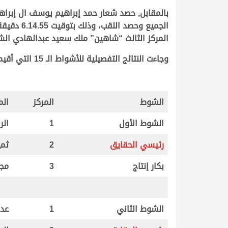
بالمقابل, حصد شعار حمد إبراهيم يوسف ال إبراه
المركز الثالث “شاهين” ملك سعيد عبدالهادي الشهواني بتوق
وجاءت النتائج التفصيلية للأشواط الـ 15 التي أقيمت صباح اليوم لفئة اللقايا (إنتاج)، عل النحو التالي:
.
.
الشوط
المركز
الم
الشوط الأول
1
الر
رئيسي الحقايق
2
ثمي
بكار إنتاج
3
مج
الشوط الثاني
1
عد