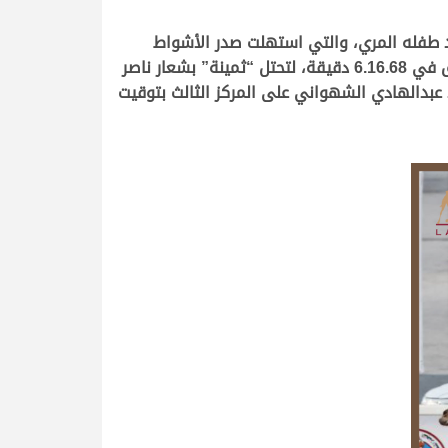
مد طفله المري، والتي استهلت صدر الأشواط
الصباحية بأداء مميز مكنها من حسم الناموس، رغم وجود أسماء قوية مشاركة بالشوط، وقطعت “الريم” رحلة السباق في 6.16.68 دقيقة، لتحتل “ثمينة” بشعار ناصر
 6.19.14 دقيقة، فيما جاءت “مجد” ملك سعيد عبدالهادي الشهواني على المركز الثالث بتوقيت