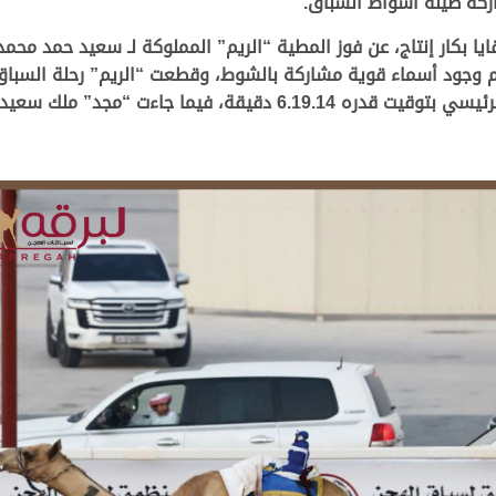
اركة طيلة أشواط السباق.
ا بكار إنتاج، عن فوز المطية “الريم” المملوكة لـ سعيد حمد مح
سعيد عبدالله الحو المري المركز الثاني بالشوط الرئيسي بتوقيت قدره