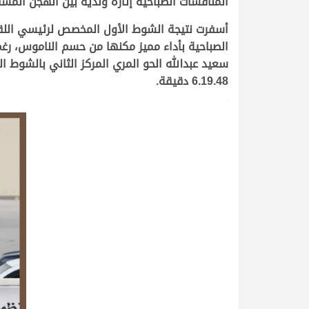
المنافسات الصباحية إثارة وندية بين الهجن المش
أسفرت نتيجة الشوط الأول المخصص لرئيسي اللقاي
6.19.48 دقيقة.
>