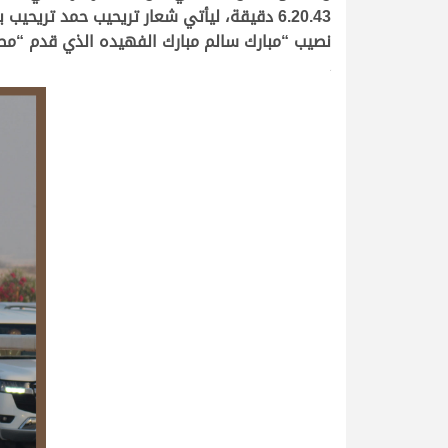
نصيب “مبارك سالم مبارك الفهيده الذي قدم “مصيحان” ليسج
>