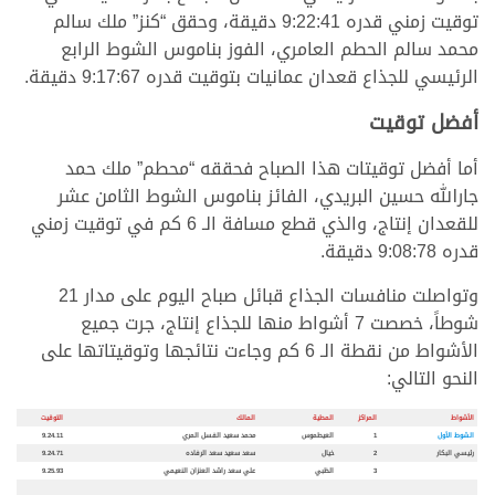
توقيت زمني قدره 9:22:41 دقيقة، وحقق “كنز” ملك سالم
محمد سالم الحطم العامري، الفوز بناموس الشوط الرابع
الرئيسي للجذاع قعدان عمانيات بتوقيت قدره 9:17:67 دقيقة.
أفضل توقيت
أما أفضل توقيتات هذا الصباح فحققه “محطم” ملك حمد
جارالله حسين البريدي، الفائز بناموس الشوط الثامن عشر
للقعدان إنتاج، والذي قطع مسافة الـ 6 كم في توقيت زمني
قدره 9:08:78 دقيقة.
وتواصلت منافسات الجذاع قبائل صباح اليوم على مدار 21
شوطاً، خصصت 7 أشواط منها للجذاع إنتاج، جرت جميع
الأشواط من نقطة الـ 6 كم وجاءت نتائجها وتوقيتاتها على
النحو التالي:
الأشواط
المراكز
المطية
المالك
التوقيت
الشوط الأول
1
العيطموس
محمد سعيد الفسل المري
9.24.11
رئيسي البكار
2
خيال
سعد سعيد سعد الرفاده
9.24.71
3
الظبي
علي سعد راشد العنزان النعيمي
9.25.93