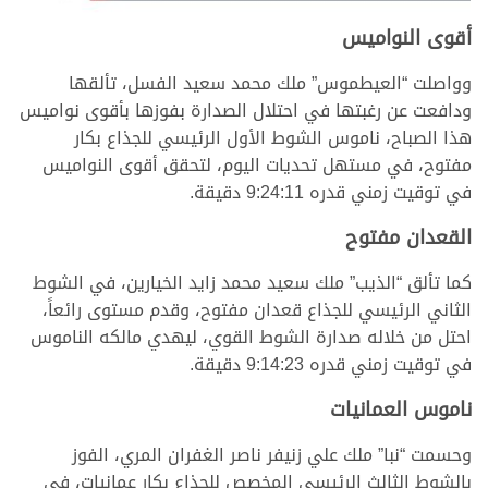
أقوى النواميس
وواصلت “العيطموس” ملك محمد سعيد الفسل، تألقها
ودافعت عن رغبتها في احتلال الصدارة بفوزها بأقوى نواميس
هذا الصباح، ناموس الشوط الأول الرئيسي للجذاع بكار
مفتوح، في مستهل تحديات اليوم، لتحقق أقوى النواميس
في توقيت زمني قدره 9:24:11 دقيقة.
القعدان مفتوح
كما تألق “الذيب” ملك سعيد محمد زايد الخيارين، في الشوط
الثاني الرئيسي للجذاع قعدان مفتوح، وقدم مستوى رائعاً،
احتل من خلاله صدارة الشوط القوي، ليهدي مالكه الناموس
في توقيت زمني قدره 9:14:23 دقيقة.
ناموس العمانيات
وحسمت “نبا” ملك علي زنيفر ناصر الغفران المري، الفوز
بالشوط الثالث الرئيسي المخصص للجذاع بكار عمانيات، في