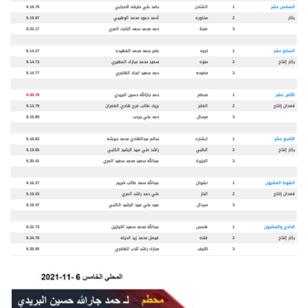
السادس عشر
1
الشادن
حامد علي مايقه الاحبابي
9.18.79
بكار
2
مذخوره
أحمد حمود محمد الوهيبي
9.19.87
3
ضجة
حمد محمد سعد النابت المري
9.22.17
السابع عشر
1
تحيه
عامر سعد محمد الفهيده
9.14.27
بكار إنتاج
2
منوه
سعيد محمد مبارك المهيري
9.14.73
3
مضيحه
حمد سعيد ابجاد الهاجري
9.14.77
الثامن عشر
1
محطم
حمد جارالله حسين البريدي
9.08.78
قعدان إنتاج
2
العابر
بريك طالب فرج هادي الغفران
9.13.79
3
مرسال
حمد علي جرحب
9.15.89
التاسع عشر
1
ابشاره
سالم عبدالهادي محمد حبيشه
9.16.83
بكار إنتاج
2
الظبي
راشد علي عبيد الرشيد الكتبي
9.19.95
3
الجزيرة
عبدالله سعيد محمد سعيد المري
9.20.41
الشوط العشرون
1
نشوان
عبدالله سعد طالب شريم
9.16.37
قعدان إنتاج
2
الباز
علي حمد راشد المري
9.19.03
3
سردال
عبيد علي عبيد الرشيد الكتبي
9.19.47
الحادي والعشرون
1
همس
عبدالله محمد سعيد الخيارين
9.22.73
بكار إنتاج
2
فتنه
فيصل محمد زيد انديله
9.24.79
3
كلايف
مبارك راشد ثلاب الهاجري
9.26.95