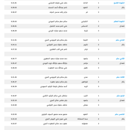
الشوط التاسع
1
الدانه
حامد علي مايقه الاحبابي
9.21.81
بكار
2
العنود
ناصر عبدالله أحمد المسند
9.29.03
3
تم
حزام راشد محسن انديله
9.30.07
الشوط العاشر
1
الشبابي
سالم صقر سالم المريخي
9.25.03
قعدان
2
الحساس
علي ناصر محمد الشنجل
9.26.81
3
شرط
محمد سعيد مبارك الزرعي
9.28.29
الحادي عشر
1
الذيبة
جابر سالم جابر الجربوعي المري
9.11.91
بكار
2
تكريم
عاطف عطية حسن القرشي
9.24.11
3
غرام
ناصر علي ثلاب الهاجري
9.27.33
الثاني عشر
1
جلمود
حمد محمد مبارك سعيد المهيري
9.20.77
قعدان
2
مزاحم
جارالله سعيد جارالله ذروه البريدي
9.25.47
3
ظليم
علي عبدالله حمد الفهيده
9.26.03
الثالث عشر
1
صدى
جابر سالم جابر الجربوعي المري
9.21.45
بكار
2
شواهين
جابر سالم سعيد مهيره
9.26.37
3
اتربه
أحمد سلطان خليفة الرشيد السويدي
9.30.29
الرابع عشر
1
الذيب
سلطان علي سالم الرشيد الكتبي
9.16.87
قعدان
2
جلمود
جابر عفاس صالح المري
9.22.19
3
مبلش
عاطف عطية حسن القرشي
9.22.69
الخامس عشر
1
العنود
منصور محمد منصور السيف الخيارين
9.22.93
بكار
2
سما المملكة
علي صبيح علي البريص المري
9.23.19
3
هملوله
فهيد حمد صالح الفهيده المري
9.23.57