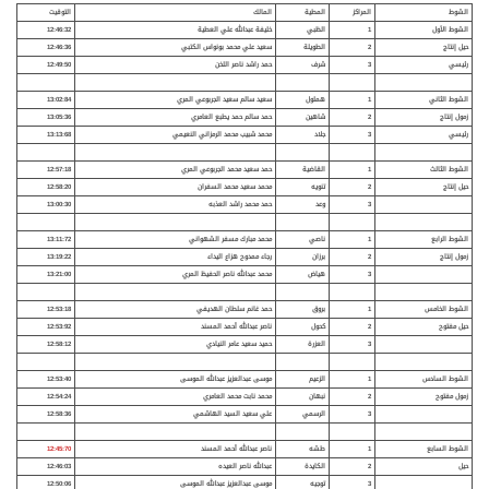
الشوط
المراكز
المطية
المالك
التوقيت
الشوط الأول
1
الظبي
خليفة عبدالله علي العطية
12:46:32
حيل إنتاج
2
الطويلة
سعيد علي محمد بونواس الكتبي
12:46:36
رئيسي
3
شرف
حمد راشد ناصر اللخن
12:49:50
الشوط الثاني
1
هملول
سعيد سالم سعيد الجربوعي المري
13:02:84
زمول إنتاج
2
شاهين
حمد سالم حمد يطبع العامري
13:05:36
رئيسي
3
جلاد
محمد شبيب محمد الرمزاني النعيمي
13:13:68
الشوط الثالث
1
القاضية
حمد سعيد محمد الجربوعي المري
12:57:18
حيل إنتاج
2
تنويه
محمد سعيد محمد السفران
12:58:20
3
وعد
حمد محمد راشد العذبه
13:00:30
الشوط الرابع
1
ناصي
محمد مبارك مسفر الشهواني
13:11:72
زمول إنتاج
2
برزان
رجاء ممدوح هزاع اليداء
13:19:22
3
هياض
محمد عبدالله ناصر الحفيظ المري
13:21:00
الشوط الخامس
1
بروق
حمد غانم سلطان الهديفي
12:53:18
حيل مفتوح
2
كحول
ناصر عبدالله أحمد المسند
12:53:92
3
العزرة
حميد سعيد عامر النيادي
12:58:12
الشوط السادس
1
الزعيم
موسى عبدالعزيز عبدالله الموسى
12:53:40
زمول مفتوح
2
نبهان
محمد نابت محمد العامري
12:54:24
3
الرسمي
علي سعيد السيد الهاشمي
12:58:36
الشوط السابع
1
طشه
ناصر عبدالله أحمد المسند
12:45:70
حيل
2
الكايدة
عبدالله ناصر العيده
12:46:03
3
توجيه
موسى عبدالعزيز عبدالله الموسى
12:50:06