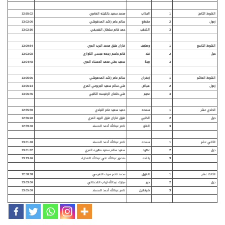
الشوط الثامن
1
الجذاب
محمد سعيد بالكيله العامري
12:55:02
زمول
2
مقطع
سالم عامر راشد المدهوشي
13:02:06
3
الشقب
حمد غانم سلطان الهديفي
13:02:16
الشوط التاسع
1
وصايف
فاران عتيق محمد البريد المري
13:00:84
حيل
2
غند
غانم جاسم ربيعه عيسى الكواري
13:03:08
3
ريبة
سعيد بطي محمد الحسناء المري
13:04:48
الشوط العاشر
1
زعفران
سالم عامر راشد المدهوشي
13:05:96
زمول
2
هياض
علي سالم سعيد الجربوعي المري
13:06:14
3
عديم
علي خلفان الرفيسه الكتبي
13:06:46
الحادي عشر
1
سمحه
حميد سعيد عامر النيادي
12:55:50
حيل
2
الظبي
عتيق فاران عتيق البريد المري
12:56:20
3
الفاو
ناصر عبدالله أحمد المسند
12:59:40
الثاني عشر
1
سمحه
ناصر عبدالله أحمد المسند
13:01:40
حيل
2
عهود
سعيد سالم سعيد مهيره المري
13:01:82
3
بلشه
منصور عبدالله علي عبدالله العطية
13:13:46
الثالث عشر
1
الغزيل
محمد ناصر سيف النعيمي
12:58:38
حيل
2
حور
مبارك عبدالله ثواب القحطاني
13:03:06
3
شوتهين
ناصر عبدالله أحمد المسند
13:05:00