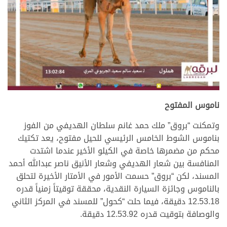
ناموس المفتوح
وتمكنت “بروق” ملك حمد غانم سلطان الهديفي من الفوز
بناموس الشوط الخامس الرئيسي للحيل مفتوح، يعد تكتيك
محكم من مضمرها خاصة في الكيلو الأخير عندما اشتدت
المنافسة بين شعار الهديفي وشعار الأنيق ناصر عبدالله أحمد
المسند، لكن “بروق” حسمت الأمور في الأمتار الأخيرة لتحلق
بالناموس وجائزة السيارة النقدية، محققة توقيتاً زمنياً قدره
12.53.18 دقيقة، فيما حلت “كحول” للمسند في المركز الثاني
والوصافة بتوقيت قدره 12.53.92 دقيقة.