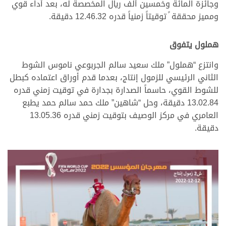
وجائزة المائة وخمسين ألف ريال المخصصة له، بعد أداء قوي
ومميز محققة ً توقيتاً زمنياً قدره 12.46.32 دقيقة.
هملول يتفوق
وانتزع “هملول” ملك سعيد سالم الجربوعي ناموس الشوط
الثاني الرئيسي للزمول إنتاج، بعدما قدم أوراق اعتماده كبطل
للشوط القوي، حاسماً الصدارة بجدارة في توقيت زمني قدره
13.02.84 دقيقة، وحل “شاهين” ملك حمد سالم حمد يطبع
العامري في مركز الوصيف بتوقيت زمني قدره 13.05.36
دقيقة.