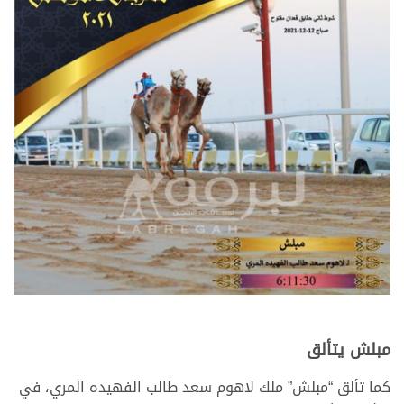
>
مبلش يتألق
كما تألق “مبلش” ملك لاهوم سعد طالب الفهيده المري، في