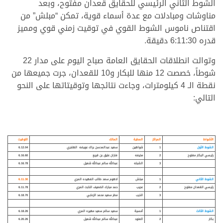
الشوط الثاني الرئيسي للحقايق قعدان مفتوح، وبعد
مناوشات ومبادلات مع عدة أسماء قوية، تمكن “مبلش” من
اقتناص ناموس الشوط القوي في توقيت زمني قوي ومميز
قدره 6:11:30 دقيقة.
وتوالت انطلاقات الحقايق العامة صباح اليوم على مدار 22
شوطاً، خصصت 12 منها للبكار و10 للقعدان، جرت جميعها من
نقطة الـ 4 كيلومترات، وجاءت نتائجها وتوقيتاتها على النحو
التالي:
الأشواط
المراكز
المطية
المالك
التوقيت
الشوط الأول
1
شواهين
سعيد عبدالمحسن براك عويضه الهاجري
6.12.04
رئيسي البكار مفتوح
2
مخيفه
فاران عتيق بن قريع
6.16.60
3
الشبله
عبدالله سالم عبدالله شعيل
6.16.78
الشوط الثاني
1
مبلش
لاهوم سعد طالب الفهيده المري
6.11.30
رئيسي القعدان مفتوح
2
عجيب
حمد مبارك الضعيف النابت المري
6.11.78
3
الذيب
مطر سعيد محمد الزعابي
6.18.70
الشوط الثالث
1
أمسية
سعيد سالم سعيد مهيره المري
6.18.26
بكار
2
العنود
عبدالله سالم عبدالله شعيل
6.20.26