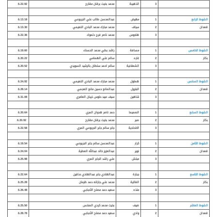
3
الذهيبة
محمد بخيت برقان مقارح
6.22.92
الشوط الرابع
1
مهيض
عبدالمحسن طالب علي الجربوعي
6.13.18
قعدان
2
سياف
محمد مبارك محمد البادي النعيمي
6.13.30
3
هاجوس
محمد ناصر فرج دلموك
6.22.36
الشوط الخامس
1
مسافة
راشد بطي محمد الحسناء
6.19.60
بكار
2
غاره
سالم علي الهمامي
6.20.22
3
الشعلانية
سالم احمد سلطان بالرشيد السويدي
6.20.52
الشوط السادس
1
هملول
محمد مبارك محمد البادي النعيمي
6.24.92
قعدان
2
البترول
عبدالمانع حسين مانع العجمي
6.28.14
3
شاهين
سيف عبيد حلوس ذيبان العامري
6.31.08
الشوط السابع
1
الصميما
حمد ناصر هدوان المري
6.20.64
بكار
2
صبر
محمد بخيت برقان مقارح
6.20.92
3
الاتحادية
جابر سالم جابر الجربوعي المري
6.22.58
الشوط الثامن
1
كرار
عبدالمحسن سالم جابر الجربوعي
6.19.54
قعدان
2
نوير
عبدالعزيز خالد عبدالله العطية
6.24.04
3
مبلش
علي راشد الجابر المري
6.25.98
الشوط التاسع
1
جبارة
عبدالهادي جابر عبدالهادي حذقين
6.22.64
بكار
2
الغالية
محمد علي جارلله حمد ظرمان
6.25.28
3
ملذه
سعيد حمد مصلح الأحبابي
6.26.48
الشوط العاشر
1
ضيف
بخيت محمد كردي المنخس
6.25.50
قعدان
2
وادي
سعيد حمد مصلح الأحبابي
6.28.78