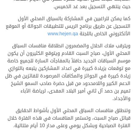
حيث ينتهي التسجيل بعد غد الخميس.
كما يمكن للراغبين في المشاركة بالسباق المحلي الأول
التسجيل عن طريق برنامج الريس للتطبيقات الجوالة أو الموقع
الألكتروني الخاص باللجنة
www.hejen.qa
ويترقب ملاك الحلال والمضمرون انطلاقة منافسات السباق
المحلي الأول، صباح السبت القادم ويتوقع الكثيرون أن يكون
موسم السباقات الجديد حافلاً بالمفاجآت السارة للجميع خاصة
مع توقعات بزيادة كبيرة في اعداد المشاركين يتبعه بالتوازي
زيادة كبيرة في الجوائز والمكافآت المرصودة للفائزين في ظل
الدعم الكبير واللامحدود من قبل حضرة صاحب السمو الشيخ
تميم بن حمد آل ثاني أمير البلاد المفدى، لرياضة الآباء
والأجداد.
وتنطلق منافسات السباق المحلي الأول بأشواط الحقايق
قبائل صباح السبت، وتستمر المنافسات في هذه الفترة خلال
الفترة الصباحية وبشكل يومي وعلى مدار 10 أيام متتالية.
>