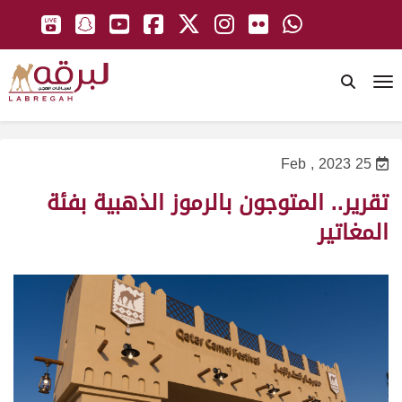
To
25 Feb , 2023
تقرير.. المتوجون بالرموز الذهبية بفئة
المغاتير