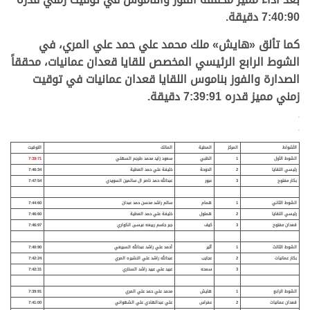
7:40:90 دقيقة.
كما تألق «هايش» ملك محمد علي حمد علي المري، في
الشوط الرابع الرئيسي المخصص للقايا قعدان عمانيات، محققاً
الصدارة والفوز بناموس اللقايا قعدان عمانيات في توقيت
زمني مميز قدره 7:39:91 دقيقة.
>
>
الأشواط
المركز
المطية
المالك
التوقيت
الشوط الأول
1
الظبي
سعود زايد محمد طرجم السهلي
7:39:71
رئيسي اللقايا
2
الدوحة
خليفة علي حمد العطية
7:46:34
بكار مفتوح
3
عبور
عبدالله حمد ناصر ال سالمين السويدي
7:47:54
الشوط الثاني
1
همام
سالم راشد محسن حمد عبدان
7:44:60
رئيسي اللقايا
2
هملول
خليفة علي حمد العطية
7:46:60
قعدان مفتوح
3
كيف
جبر جاسم ربيعه عيسى الكواري
7:46:97
الشوط الثالث
1
أثير
أحمد علي راشد عبدالله السبيعي
7:40:90
بكار عمانيات
2
عجايب
عبدالله راشد علي النشيره المري
7:42:24
3
سمحه
عبيد علي عبيد راشد السناري
7:42:31
الشوط الرابع
1
هايش
محمد علي حمد علي المري
7:39:91
قعدان عمانيات
2
عفراس
علي عبدالهادي علي الشهواني
7:41:00