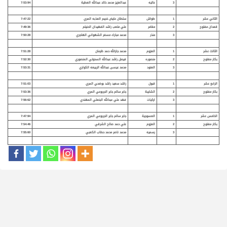
3
عاليه
عبدالعزيز محمد خالد عبدالله العطية
7:53:94
الثاني عشر
1
طواش
سلطان عايض خجيم العذبه المري
7:47:22
قعدان مفتوح
2
مغامر
علي متعب راشد الفهيدان الحنيتم
7:49:36
3
منذر
محمد مبارك مسفر الشهواني الهاجري
7:50:28
الثالث عشر
1
العزوم
محمد جارالله حمد ظرمان
7:51:28
بكار مفتوح
2
منصوره
فيصل راشد عبدالله السحوتي المنصوري
7:52:30
3
العنود
محمد عيسى عبدالله الربيعه الكواري
7:53:31
الرابع عشر
1
قبول
راشد سعيد راشد بوضحي المري
7:51:03
بكار مفتوح
2
الشايبة
جابر سالم جابر الجربوعي المري
7:53:36
3
اركيات
فهد علي عبدالله البنعلي المهندي
7:56:62
الخامس عشر
1
العسوجية
جابر سالم جابر الجربوعي المري
7:47:94
بكار مفتوح
2
العزوم
علي حمد صالح الشرقي
7:54:46
3
رسميه
محمد ناصر محمد حطاب الكعبي
7:55:60