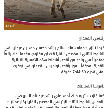
.
رئيسي القعدان
فيما تألق «همام» ملك سالم راشد محسن حمد بن عبدان، في
الشوط الثاني المخصص للقايا قعدان مفتوح، مقدما أداء رائعاً
ومتميزاً في واحد من أقوى أشواط هذه الأمسية التراثية
القوية، محققاً الفوز بأقوى نواميس القعدان في توقيت
زمني قدره 7:44:60 دقيقة.
.
ناموسا العمانيات
كما فازت «أثير»
ملك أحمد علي راشد عبدالله السبيعي،
بناموس الشوط الثالث الرئيسي
المخصص ل
لقايا بكار عمانيات،
بعد أداء مميز محققةً الفوز والناموس في توقيت زمني قدره