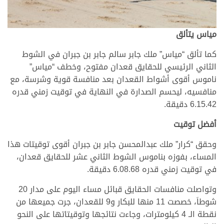
مياس يتألق
كما تألق “مياس” ملك جابر سالم جابر بن جبران في الشوط
الثاني الرئيسي للحقايق قعدان مفتوح، وخطف “مياس”
ناموس أقوى أشواط القعدان بعد منافسة قوية وشرسة، مع
منافسيه، ليحسم الصدارة في النهاية في توقيت زمني قدره
6.15.42 دقيقة.
أفضل توقيت
وحقق “كرار” ملك عبدالمحسن جابر بن جبران أقوى توقيتات هذا
المساء، بفوزه بناموس الشوط الثاني عشر للحقايق قعدان،
في توقيت زمني قدره 6.08.68 دقيقة.
وتواصلت منافسات الحقايق قبائل مساء اليوم على مدار 20
شوطاَ، خصصت 11 منها للبكار و9 للقعدان، جرت جميعها من
نقطة الـ 4 كيلومترات، وجاءت نتائجها وتوقيتاتها على النحو