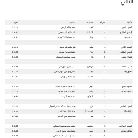
التالي:
ال
شواط
المراكز
المطية
المالك
التوقيت
الشوط الاول
1
ثنى
سعيد راشد الزعبي
6.15.04
رئيسي الحقايق
2
الاتحادية
جابر سالم جابر بن جبران
6.18.16
بكار مفتوح
3
نوفا
حمد مسفر المخضوبية
6.20.10
الشوط الثاني
1
مياس
جابر سالم جابر بن جبران
6.15.42
رئيسي الحقايق
2
دخان
سعيد عبيد بن رشدان
6.16.36
قعدان مفتوح
3
كرار
محمد راشد عبيد المريزيق
6.16.88
الشوط الثالث
1
شواهين
محمد فاران عتيق البريد
6.16.62
حقايق بكار
2
كيف
سالم جابر علي فاران المري
6.17.74
3
الحذرة
جابر سالم بن جبران
6.22.82
الشوط الرابع
1
غزيلان
حمد مبارك الضعيف النابت
6.18.46
حقايق قعدان
2
سلاب
راشد محمد حمد الدعية
6.23.04
3
الحريثي
حمد محمد الجرحب
6.24.24
الشوط الخامس
1
فرق
محمد مبارك عبدالله مسفر الجحيش
6.15.84
حقايق بكار
2
الشاهينية
عيتق فاران عتيق البريد
6.16.44
3
بحور
حمد محمد علي الجرحب
6.17.20
الشوط السادس
1
نسناس
سعود محمد خميس المريخي
6.15.22
حقايق قعدان
2
نسب
سعيد بطي محمد الزعبي
6.18.06
3
عصار
سليمان سالم حاكم المالكي
6.18.22