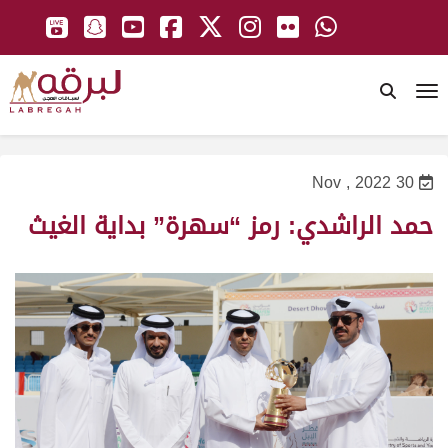
To
30 Nov , 2022
حمد الراشدي: رمز “سهرة” بداية الغيث