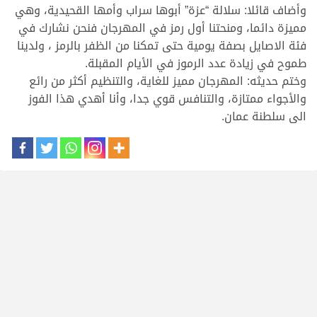
وأضاف قائلا: سلالة “عزة” أبوها سراب وأمها القحيدية، وهي
مميزة دائما، ومنحتنا أول رمز في المهرجان فنحن نشارك في
فئة الاصايل بصفة يومية حتى تمكنا من الظفر بالرمز ، ولدينا
طموح في زيادة عدد الرموز في الأيام المقبلة.
وختم حديثه: المهرجان مميز للغاية، والتنظيم أكثر من رائع
والأجواء ممتازة، والتنافس قوي جدا، وأنا أهدي هذا الفوز
الى سلطنة عمان.