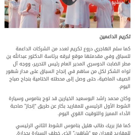
تكريم الداعمين
كما سلم الهاجري دروع تكريم لعدد من الشركات الداعمة
للسباق وفي مقدمتها موقع لبرقه برئاسة الدكتور عبدالله بن
مطر الضابت الدوسري المدير العام رئيس التحرير، ووجه آل
تواه الشكر لكل من ساهم في إنجاح السباق على مدار شهور
الصيف الماضية، حتى وصل إلى محطته الختامية بنجاح صباح
اليوم.
وكان محمد راشد البوسعيد الخيارين قد توج بناموس وسيارة
الشوط الأول الرئيسي للمفاريد بكار عن طريق “إنجاز” صاحبة
الأداء المميز والتوقيت القوي اليوم.
كما فاز بريك طالب هليل بناموس الشوط الثاني الرئيسي
للمفاريد قعدان مع “شاهين” الذي خطف السيارة بجدارة.