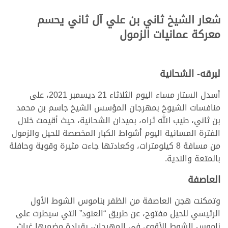
شعار الشيخ ثاني بن علي آل ثاني يحسم
معركة عمانيات الزمول
لبرقه- الشحانية
أسدل الستار مساء اليوم الثلاثاء 21 ديسمبر 2021، على
منافسات الشيوخ بمهرجان المؤسس الشيخ جاسم بن محمد
بن ثاني، طيب الله ثراه، بميدان الشحانية، حيث أقيمت خلال
الفترة المسائية اليوم أشواط الكبار المخصصة للحيل والزمول
من مسافة 8 كيلومترات، وكعادتها جاءت مثيرة وقوية وحافلة
بالمتعة والندية.
العاصفة
وتمكنت هجن العاصفة من الظفر بناموس الشوط الأول
الرئيسي للحيل مفتوح، عن طريق “العنود” التي سيطرت على
ناموس الشوط الأقوى في المهرجان، بقيادة مضمرها غياث