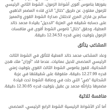
بفوزها بناموس أقوى أشواط الزمول، الشوط الثاني الرئيسي
للزمول مفتوح، عن طريق “ختال” الذي قاده المضمر الذهبي
سالم بن فاران المري لاحتلال صدارة الشوط القوي والمميز
على حسابه شقيقه في العزبة “الدحيل” بقيادة محمد خالد
العطية، وحقق “ختال” ناموس الشوط أقوى في منافسات
الزمول بتوقيت زمني قدره 12.34.53 دقيقة.
المشاغب يتألق
وعاد المشاغب محمد خالد العطية للتألق في الشوط الثالث
الرئيسي المخصص للحيل عمانيات، عندما قاد “أوزان” ملك هجن
الشحانية، للفوز بناموس الشوط الثالث القوي بتوقيت زمني
قدره 12.27.99 دقيقة، متفوقة على شقيقتها في عزبة
الشحانية “ضي” التي حلت في وصافة الشوط تحت قيادة
مضمرها جارالله محمد بن عقيل بتوقيت قدره 12.30.65 دقيقة.
منافسة ثلاثية
أما آخر الأشواط الرئيسية الشوط الرابع الرئيسي، المخصص