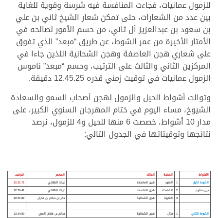
للزمول عمانيات، فجاءت المنافسة فيه شرسة وقوية للغاية
بين عدد من الشعارات، حتى تمكن شعار الشيخ ثاني بن علي
بن سعود بن عبدالعزيز آل ثاني، من حسم الأمور لصالحه في
الأمتار الأخيرة من عمر الشوط، عن طريق “مبعد” الذي تفوق
على شعاري هجن العاصفة وهجن الشحانية اللذين جاءا في
المركزين الثاني والثالث على الترتيب، وحسم “مبعد” ناموس
الزمول عمانيات في توقيت زمني قدره 12.45.25 دقيقة.
وتوالت أشواط الحيل والزمول لهجن أصحاب السمو والسعادة
الشيوخ، مساء اليوم في ختام المهرجان السنوي الكبير، على
مدار 10 أشواط، خصصت 6 منها للحيل و4 للزمول، نرصد
نتائجها وتوقيتاتها في الجدول التالي:
الأشواط
المطية
المالك
المضمر
التوقيت
الشوط الأول
1
العنود
هجن العاصفة
غياث الهلالي
12.21.71
حيل مفتوح
2
الشامخة
هجن العاصفة
غياث الهلالي
12.26.41
3
الغارية
هجن الشحانية
جابر بن سالم بن فاران
12.27.69
الشوط الثاني
1
ختال
هجن الشحانية
سالم بن فاران المري
12.34.53