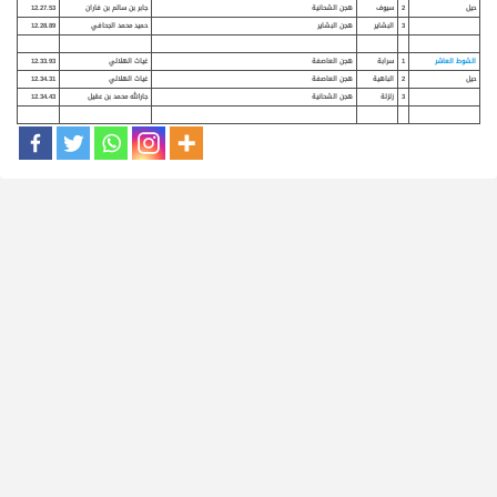
حيل
2
سيوف
هجن الشحانية
جابر بن سالم بن فاران
12.27.53
3
البشاير
هجن البشاير
حميد محمد الجحافي
12.28.89
الشوط العاشر
1
سرابة
هجن العاصفة
غياث الهلالي
12.33.93
حيل
2
الباهية
هجن العاصفة
غياث الهلالي
12.34.31
3
زلزلة
هجن الشحانية
جارالله محمد بن عقيل
12.34.43