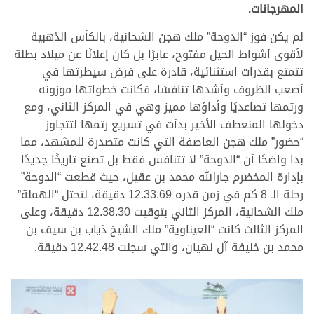
المهرجانات.
لم يكن فوز “الدوحة” ملك هجن الشحانية، بالكأس الذهبية
لأقوى أشواط الحيل مفتوح، عابرًا بل كان إعلانًا عن ميلاد بطلة
تتمتع بقدرات استثنائية، قادرة على فرض سيطرتها في
أصعب الظروف وأشدها تنافسًا، فكانت خطواتها موزونه
ورتمها تصاعديًا وأداؤها مميز وهي في المركز الثاني، ومع
دخولها المنعطف الأخير بدأت في تسريع رتمها لتتجاوز
“حضور” ملك هجن العاصفة التي كانت متصدرة للمشهد، مما
بدا واضحًا أن “الدوحة” لا تتنافس فقط بل تصنع تاريخًا جديدًا
بإدارة المخضرم جارالله محمد بن عقيل، حيث قطعت “الدوحة”
رحلة الـ 8 كم في زمن قدره 12.33.69 دقيقة، لتحتل “الهملة”
ملك الشحانية، المركز الثاني بتوقيت 12.38.30 دقيقة، وعلى
المركز الثالث كانت “العيناوية” ملك الشيخ ذياب بن سيف بن
محمد بن خليفة آل نهيان، والتي سجلت 12.42.48 دقيقة.
>