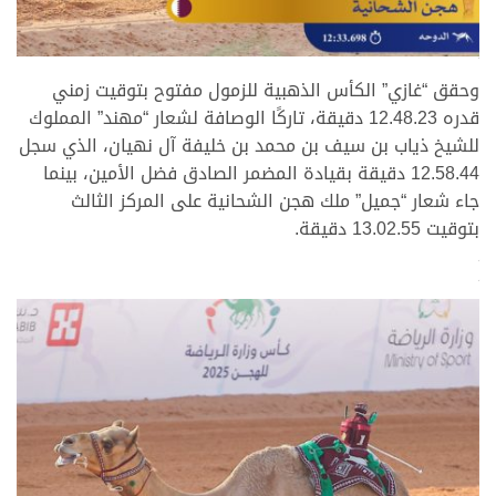
>
وحقق “غازي” الكأس الذهبية للزمول مفتوح بتوقيت زمني
قدره 12.48.23 دقيقة، تاركًا الوصافة لشعار “مهند” المملوك
للشيخ ذياب بن سيف بن محمد بن خليفة آل نهيان، الذي سجل
12.58.44 دقيقة بقيادة المضمر الصادق فضل الأمين، بينما
جاء شعار “جميل” ملك هجن الشحانية على المركز الثالث
بتوقيت 13.02.55 دقيقة.
>
>