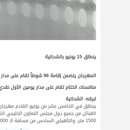
ينطلق 15 يونيو بالشحانية
المهرجان يتضمن إقامة 96 شوطاً تقام على مدار 6 تمهيديات
منافسات الختام تقام على مدار يومين الأول نقدي 
لبرقه- الشحانية
1500 متر، والتأهيلي السادس من مسافة الـ 2000 متر)، ثم يكون السباق الختامي الذي يقام على مدار يومين والذي سوف يحدد لاحقا من قبل اللجنة المنظمة.