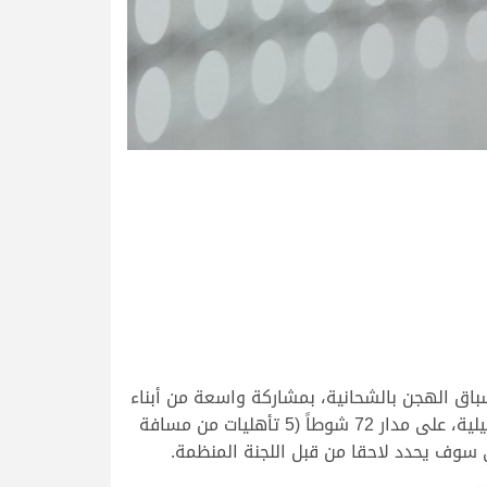
ذي يقام تحت مظلة اللجنة المنظمة لسباق الهجن بالشحانية، بمشاركة واسعة من أبناء
القبائل من جميع دول مجلس التعاون الخليجي الذين يمتلكون المفاريد، حيث سيشمل المهرجان إقامة 6 سباقات تأهيلية، على مدار 72 شوطاً (5 تأهليات من مسافة