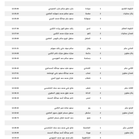
الشوط التاسع
1
سيادة
حارب مغير سالم حارب العميمي
12:25:06
بكار عمانيات
2
مهمة
سعيد مظفر محمد خموشه العامري
12:25:20
3
مرعوشة
سعيد جابر عبدالله محمد الحربي
12:25:28
الشوط العاشر
1
ادعج
راشد صغير كنون يراده الكتبي
12:27:36
قعدان عمانيات
2
كفو
محمد مبارك محمد الكتبي
12:27:64
3
الصامل
سهيل قريع سالم بالروس العامري
12:28:69
الحادي عشر
1
وشل
سالم سيف علي راشد سويلم
12:21:31
بكار مفتوح
2
حكمة
مبارك سهيل مبارك غانم الكتبي
12:24:08
3
جساسة
سعيد سالم حمد العويسي
12:30:43
الثاني عشر
1
الاتحادي
سعيد ماجد سعيد عبدالله المسافري
12:26:42
قعدان مفتوح
2
غصاب
محمد عبدالله سعيد علي ابوصلعه
12:27:61
3
شهاب
فاران محمد حمد قريع المري
12:29:43
الثالث عشر
1
شهب
مانع علي محمد حمد حماد الشامسي
12:34:94
بكار مفتوح
2
الدانة
محمد عتيق محمد زيتون المهيري
12:36:15
3
لمس
ناصر عبدالله أحمد عبدالله المسند
12:36:18
الرابع عشر
1
رمز
سعيد منانه غدير الكتبي
12:29:32
قعدان مفتوح
2
مشغل
سهيل مسلم قنزول حمرور العامري
12:32:62
3
منبع
حمد الدحبه قنازل مسلم العامري
12:38:74
الخامس عشر
1
العاصمة
مانع علي محمد حمد حماد الشامسي
12:28:38
بكار مفتوح
2
موجة
ناصر عبدالله أحمد عبدالله المسند
12:29:99
3
الشاهينية
عامر محمد عبيد محمد المزروعي
12:34:19