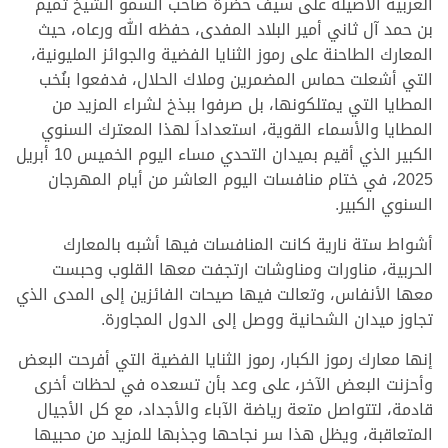
العربية الأصيلة على سيف حضرة صاحب السمو الشيخ تميم
بن حمد آل ثاني أمير البلاد المفدى، حفظه الله ورعاه، حيث
المعارك الطاحنة على رموز الثنايا الفضية والجوائز المليونية،
التي أشعلت حماس المضمرين وملاك الحلال، فدفعوا بنُخب
المطايا التي يمتلكونها، بل صرفوا ببذخ لشراء المزيد من
المطايا والأسماء القوية، استعداداَ لهذا المعترك السنوي
الكبير الذي أقيم بميدان التحدي مساء اليوم الخميس 10 أبريل
2025، في ختام منافسات اليوم العاشر من أيام المهرجان
السنوي الكبير.
أشواط ستة نارية كانت المنافسات فيها أشبه بالمعارك
الحربية، مناورات ومناوشات ارتجفت معها القلوب وحبست
معها الأنفاس، وتعالت فيها صيحات الفائزين إلى المدى الذي
تجاوز ميدان الشحانية ووصل إلى الدول المجاورة.
إنها معارك رموز الكبار، رموز الثنايا الفضية التي أفرحت البعض
وأحزنت البعض الآخر، على وعد بأن تسعده في لحظات أخرى
قادمة، لتتواصل متعة رياضة الآباء والأجداد، مع كل الأجيال
المتعاقبة، ويظل هذا سر نجاحها وجذبها للمزيد من محبيها