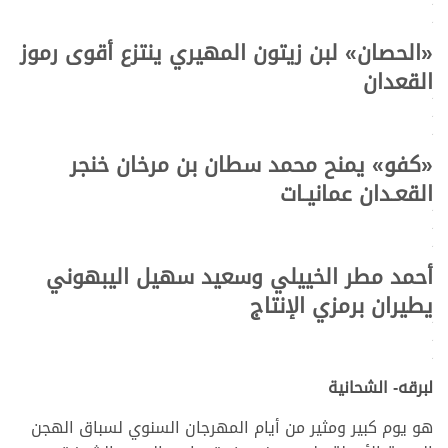
>
>
«الحصان» لبن زيتون المهيري ينتزع أقوى رموز
القعدان
>
>
>
«كفو» يمنح محمد سطان بن مرخان خنجر
القعـدان عمانيـات
>
>
>
أحمد مطر الخييلي وسعيد سهيل اليبهوني
يطيران برمزي الإنتاج
>
>
>
لبرقه- الشحانية
هو يوم كبير ومثير من أيام المهرجان السنوي لسباق الهجن