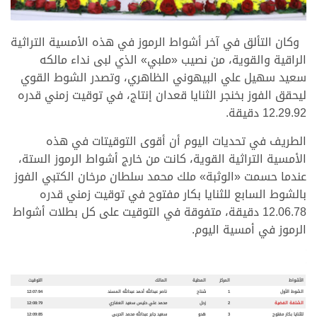
.
وكان التألق في آخر أشواط الرموز في هذه الأمسية التراثية
الراقية والقوية، من نصيب «ملبي» الذي لبى نداء مالكه
سعيد سهيل علي البيهوني الظاهري، وتصدر الشوط القوي
ليحقق الفوز بخنجر الثنايا قعدان إنتاج، في توقيت زمني قدره
12.29.92 دقيقة.
الطريف في تحديات اليوم أن أقوى التوقيتات في هذه
الأمسية التراثية القوية، كانت من خارج أشواط الرموز الستة،
عندما حسمت «الوثبة» ملك محمد سلطان مرخان الكتبي الفوز
بالشوط السابع للثنايا بكار مفتوح في توقيت زمني قدره
12.06.78 دقيقة، متفوقة في التوقيت على كل بطلات أشواط
الرموز في أمسية اليوم.
.
.
الأشواط
المركز
المطية
المالك
التوقيت
الشوط الأول
1
شناح
ناصر عبدالله أحمد عبدالله المسند
12:07:94
الشلفة الفضية
2
زحل
محمد علي حليس سعيد العفاري
12:08:79
للثنايا بكار مفتوح
3
هدو
سعيد جابر عبدالله محمد الحربي
12:09:85