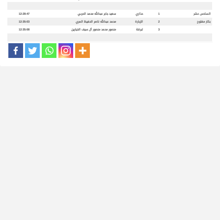
السادس عشر
1
حذاري
سعيد جابر عبدالله محمد الحربي
12:28:47
بكار مفتوح
2
الزبارة
محمد عبدالله ناصر الحفيظ المري
12:35:03
3
لبرقة
منصور محمد منصور آل سيف الخيارين
12:35:08