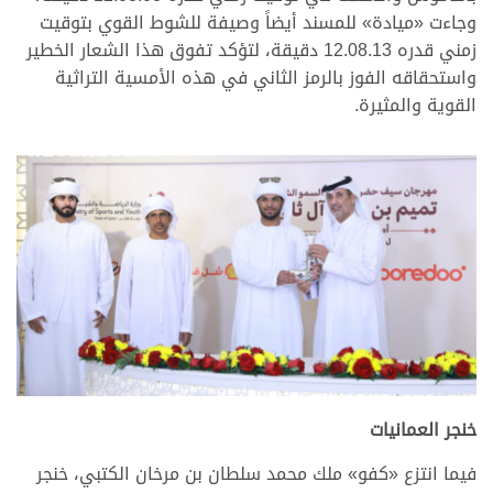
وجاءت «ميادة» للمسند أيضاً وصيفة للشوط القوي بتوقيت
زمني قدره 12.08.13 دقيقة، لتؤكد تفوق هذا الشعار الخطير
واستحقاقه الفوز بالرمز الثاني في هذه الأمسية التراثية
القوية والمثيرة.
.
.
خنجر العمانيات
فيما انتزع «كفو» ملك محمد سلطان بن مرخان الكتبي، خنجر