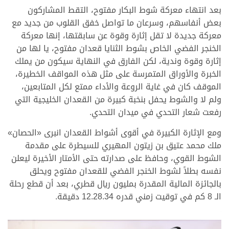
بعد انتهاء معركة شوط البكار مفتوح، التقط المشاركون
بعض أنفاسهم، وسرعان ما تواصل خفق القلوب من جديد مع
معركة جديدة لا تقل إثارة وقوة عن سابقتها، إنها معركة
الخنجر الفضي الخاص بشوط الثنايا قعدان مفتوح، يا لها من
إثارة وقوة وندية، لكن الفارق في النهاية سيكون من يملك
الخبرة والأوراق المتمرسة على مثل هذه المواقف الخطيرة،
الموقف كان في غاية الروعة والأداء ممتع لكل المتابعين،
ولم لا والشوط يحفل بنخبة كبيرة من القعدان الخليجية التي
رفعت شعار التحدي في ميدان التحدي.
ومع الإثارة الكبيرة في أقوى أشواط القعدان انبرى «الحصان»
ملك محمد عتيق بن زيتون المهيري للسيطرة على مقدمة
الشوط القوي، وحافظ على صدارته حتى الأمتار الأخيرة ليعلن
نفسه بطلاً لشوط الخنجر الفضي للقعدان مفتوح ويحلق
بالجائزة المالية المقدرة بمليون ريال قطري، بعد أن قطع رحلة
الـ 8 كم في توقيت زمني قدره 12.28.34 دقيقة.
.