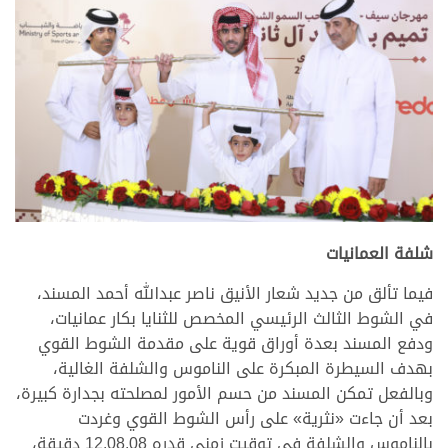
.
شلفة العمانيات
فيما تألق من جديد شعار الأنيق ناصر عبدالله أحمد المسند،
في الشوط الثالث الرئيسي المخصص للثنايا بكار عمانيات،
ودفع المسند بعدة أوراق قوية على مقدمة الشوط القوي
بهدف السيطرة المبكرة على الناموس والشلفة الغالية،
وبالفعل تمكن المسند من حسم الأمور لمصلحته بجدارة كبيرة،
بعد أن جاءت «نثرية» على رأس الشوط القوي وغردت
بالناموس والشلفة في توقيت زمني قدره 12.08.08 دقيقة،