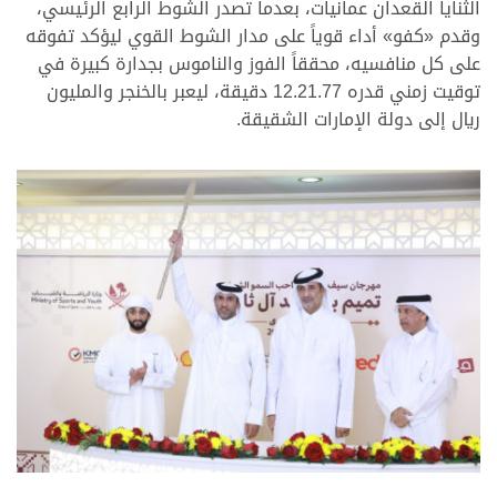
الثنايا القعدان عمانيات، بعدما تصدر الشوط الرابع الرئيسي،
وقدم «كفو» أداء قوياً على مدار الشوط القوي ليؤكد تفوقه
على كل منافسيه، محققاً الفوز والناموس بجدارة كبيرة في
توقيت زمني قدره 12.21.77 دقيقة، ليعبر بالخنجر والمليون
ريال إلى دولة الإمارات الشقيقة.
.
.