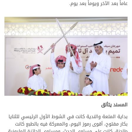
عاماً بعد الآخر ويوماً بعد يوم.
.
.
المسند يتألق
بداية المتعة والندية كانت في الشوط الأول الرئيسي للثنايا
بكار مفتوح، أقوى رموز اليوم، والمعركة فيه بالطبع كانت
طاحنة، كانت على مستوى الحدث، ومستوى الجائزة المليونية