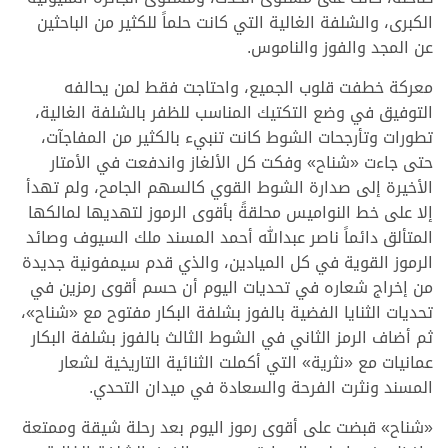
الكبرى، والشلفة الغالية التي كانت حلماً للكثير من الباحثين
عن المجد والفوز والناموس.
معركة خطفت قلوب الجميع، واحتاجت فقط لمن يحالفه
التوفيق في وضع التكتيك المناسب للظفر بالشلفة الغالية،
تطورات وتأرجحات الشوط كانت تنبيء بالكثير من المفاجآت،
حتى جاءت «شناح» وفكت كل الألغاز واندفعت في الأمتار
الأخيرة إلى صدارة الشوط القوي كالسهم الجامح، ولم تهدأ
إلا على خط النواميس محلقةً بأقوى الرموز لتهديها لمالكها
المتألق دائماً ناصر عبدالله أحمد المسند ملك السيوف وصائد
الرموز القوية في كل الميادين، والذي قدم سيمفونية جديدة
من إخراج شعاره في تحديات اليوم أن حسم أقوى رمزين في
تحديات الثنايا الفضية بالفوز بشلفة البكار مفتوح مع «شناح»،
ثم أضاف الرمز الثاني في الشوط الثالث بالفوز بشلفة البكار
عمانيات مع «نثرية» التي أكملت الثنائية التاريخية لشعار
المسند ونثرت الفرحة والسعادة في ميدان التحدي.
«شناح» قبضت على أقوى رموز اليوم بعد رحلة شيقة وممتعة