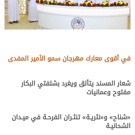
>
>
>
في أقوى معارك مهرجان سمو الأمير المفدى
>
>
>
شعار المسند يتألق ويغرد بشلفتي البكار
مفتوح وعمانيات
>
>
>
«شناح» و«نثريـة» تنثـران الفرحـة في ميـدان
الشحانيـة
>