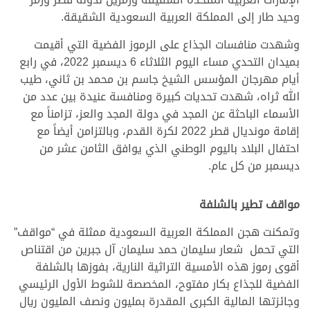
وحيد طار إلى المملكة العربية السعودية الشقيقة.
وشهدت منافسات الجذاع على الرموز الفضية التي أقيمت
بميدان التحدي مساء اليوم الثلاثاء 6 ديسمبر 2022، في رابع
أيام مهرجان المؤسس الشيخ جاسم بن محمد بن ثاني، طيب
الله ثراه، شهدت تحديات كبيرة ومنافسة عنيدة بين عدد من
الأسماء الباحثة عن المجد في دولة المجد والعز، تزامناً مع
إقامة مونديال قطر 2022 لكرة القدم، وبالتزامن أيضاً مع
احتفال البلاد باليوم الوطني الذي يوافق الثامن عشر من
ديسمبر من كل عام.
مواقف تطير بالشلفة
وتمكنت هجن المملكة العربية السعودية ممثلة في “مواقف”
التي تحمل شعار سليمان حمد سليمان آل جبرين من اقتناص
أقوى رموز هذه الأمسية التراثية النارية، بفوزها بالشلفة
الفضية للجذاع بكار مفتوح، المخصصة للشوط الأول الرئيسي
وجائزتها المالية الكبرى المقدرة بمليون ونصف المليون ريال