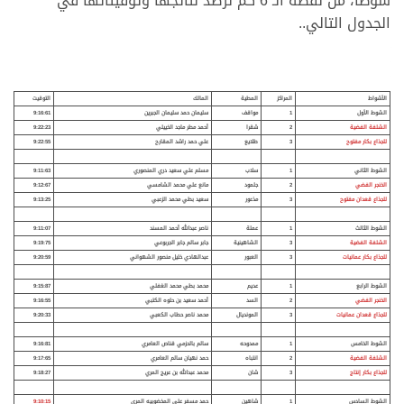
شوطا، من نقطة الـ 6 كم نرصد نتائجها وتوقيتاتها في
الجدول التالي..
الأشواط
المراكز
المطية
المالك
التوقيت
الشوط الأول
1
مواقف
سليمان حمد سليمان الجبرين
9:16:61
الشلفة الفضية
2
شقرا
أحمد مطر ماجد الخييلي
9:22:23
للجذاع بكار مفتوح
3
طلايع
علي حمد راشد المقارح
9:22:55
الشوط الثاني
1
سلاب
مسلم علي سعيد دري المنصوري
9:11:63
الخنجر الفضي
2
جلمود
مانع علي محمد الشامسي
9:12:67
للجذاع قعدان مفتوح
3
مذعور
سعيد بطي محمد الزعبي
9:13:25
الشوط الثالث
1
عملة
ناصر عبدالله أحمد المسند
9:11:07
الشلفة الفضية
3
الشاهينية
جابر سالم جابر الجربوعي
9:19:75
للجذاع بكار عمانيات
3
العبور
عبدالهادي خليل منصور الشهواني
9:20:59
الشوط الرابع
1
عديم
محمد بطي محمد الغفلي
9:15:87
الخنجر الفضي
2
السد
أحمد سعيد بن حلوه الكتبي
9:16:55
للجذاع قعدان عمانيات
3
المونديال
محمد ناصر حطاب الكعبي
9:20:33
الشوط الخامس
1
ممدوحه
سالم بالحزمي قناص العامري
9:16:81
الشلفة الفضية
2
انتباه
حمد نهيان سالم العامري
9:17:65
للجذاع بكار إنتاج
3
شان
محمد عبدالله بن عريج المري
9:18:27
الشوط السادس
1
شاهين
حمد مسفر علي المخضوبيه المري
9:10:15