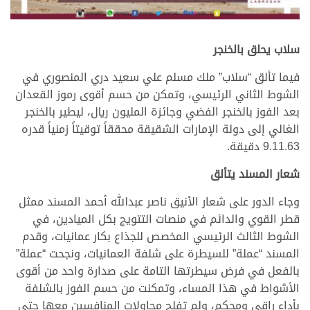
سلاب يحلق بالخنجر
فيما تألق “سلاب” ملك مسلم علي سعيد دري المنصوري في
الشوط الثاني الرئيسي، وتمكن من حسم أقوى رموز القعدان
بعد الفوز بالخنجر الفضي وجائزة المليون ريال، ليطير بالخنجر
الغالي إلى دولة الإمارات الشقيقة محققاً توقيتاً زمنياً قدره
9.11.63 دقيقة.
شعار المسند يتألق
وجاء الدور على شعار الأنيق ناصر عبدالله أحمد المسند ممثل
قطر القوي والدائم في منصات التتويج بكل الميادين، في
الشوط الثالث الرئيسي المخصص للجذاع بكار عمانيات، وقدم
المسند “عملة” للسيطرة على شلفة العمانيات، ونجحت “عملة”
بالفعل في فرض سيطرتها التامة على صدارة واحد من أقوى
الأشواط في هذا المساء، وتمكنت من حسم الفوز بالشلفة
بأداء راقي ومحكم، ولم تفلح محاولات المنافسين معها حتى