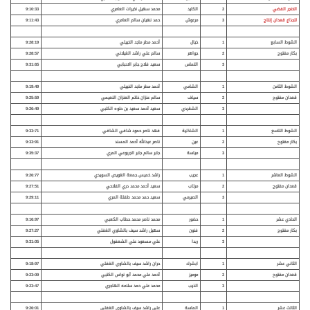
الخنجر الفضي
2
الكايد
محمد سهيل نخيرات العامري
9:10:33
للجذاع قعدان إنتاج
3
مرعوش
حمد نهيان سالم العامري
9:11:43
الشوط السابع
1
خيال
أحمد مطر ماجد الخييلي
9:28:19
بكار مفتوح
2
جواهر
سالم علي راشد الغيلاني
9:28:57
3
التماس
سعيد فلاح جابر الاحبابي
9:31:65
الشوط الثامن
1
الشامي
أحمد مطر ماجد الخييلي
9:19:49
قعدان مفتوح
2
سياف
سالم عنزان خاتم العنزان النعيمي
9:25:59
3
الشقردي
سعيد أحمد سعيد بن حلوه الكتبي
9:26:49
الشوط التاسع
1
الشاذلية
فهد ناصر حمود شافي الشافي
9:33:71
بكار مفتوح
2
عين
ناصر عبدالله أحمد المسند
9:33:91
3
مياسة
جابر سالم جابر الجربوعي المري
9:35:37
الشوط العاشر
1
عجيب
راشد خميس جمعة الغويص السويدي
9:26:77
قعدان مفتوح
2
مرتاب
سعيد أحمد محمد دري الفلاحي
9:27:51
3
الصيرمي
سعيد حمد محمد طفلة المري
9:29:11
الحادي عشر
1
حضور
محمد ناصر محمد حطاب الكعبي
9:16:97
بكار مفتوح
2
فنون
سهيل راشد سيف بالشاوي الغفلي
9:27:27
3
ربدا
علي مسعود علي الشعفول
9:31:05
الثاني عشر
1
ابشرك
حران راشد سيف بالشاوي الغفلي
9:18:97
قعدان مفتوح
2
موميز
أحمد علي محمد أبو نواس الكتبي
9:23:09
3
الذيب
محمد علي حمد سلامه الهاجري
9:23:47
الثالث عشر
1
الماسة
علي راشد سيف بالشاوي الغفلي
9:26:01