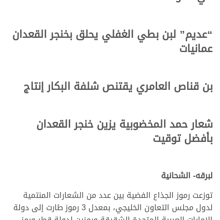
“عديم” لبن بطي الغفلي يحلق بخنجر القعدان
عمانيات
بن قناص العامري يقتنص شلفة البكار إنتاج
شعار حمد المخضوبية يزين خنجر القعدان
بأفضل توقيت
لبرقه- الشحانية
توزعت رموز الجذاع الفضية بين عدد من الشعارات المنتمية
لدول مجلس التعاون الخليجي، بمعدل 3 رموز طارت إلى دولة
الإمارات العربية المتحدة الشقيقة ورمزين لدولة قطر ورمز