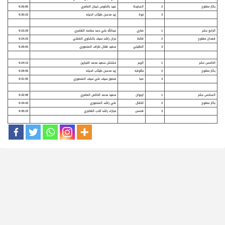
بكار مفتوح
2
السايحة
عبيد بالحلوس ذيبان العامري
9:26:85
3
خوة
زيد محسن طيثاب انديله
9:30:23
الرابع عشر
1
ضاري
عبدالله علي حمد سلامه الهاجري
9:23:29
قعدان مفتوح
2
قالط
حران راشد سيف بالشاوي الغفلي
9:24:23
3
الطليلي
سعيد هلال طراف المنصوري
9:26:63
الخامس عشر
1
الريم
مشلش سعيد محمد الخيارين
9:24:13
بكار مفتوح
2
ماثوقه
زيد محسن طيثاب انديله
9:29:55
3
صبا
منصور سيف علي سيف المنصوري
9:31:55
السادس عشر
1
ارجوان
سعيد محمد الخالص العامري
9:32:99
بكار مفتوح
2
انتقال
علي راشد المنصوري
9:34:43
3
همس
مبارك راشد ثلاب الهاجري
9:35:23