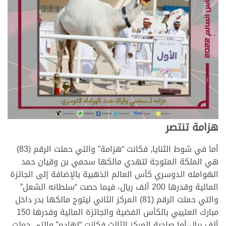
هزامة تنتصر
أما في شوط الثنايا, فكانت “هزامة” والتي حملت الرقم (83)
هي الملكة المتوجة لتهدي مالكها سحمي بن وقيان حمد
الهوامله الدوسري كأس العالم الذهبية بالإضافة إلى الجائزة
المالية وقدرها 200 ألف ريال، فيما حصت “سلطانه الشعل”
والتي حملت الرقم (81) المركز الثاني ليتوج مالكها بدر داخل
مبارك العتيبي بالكأس الفضية والجائزة المالية وقدرها 150
ألف ريال،أما صاحبة المركز الثالث فكانت “لهاده” والتي حملت