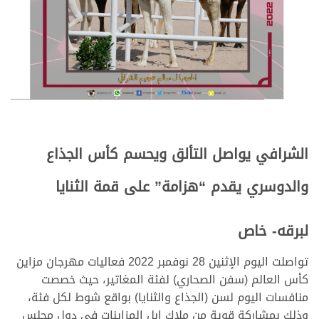
الشرافي يواصل التألق ويحسم كأس الجذاع
والدوسري يقدم “هزامة” على قمة الثنايا
لبرقه- خاص
تواصلت اليوم الإثنين 28 نوفمبر 2022 فعاليات مهرجان مزاين
كأس العالم (سفن الصحاري) لفئة المغاتير، حيث خصصت
منافسات اليوم لسن (الجذاع والثنايا) بواقع شوط لكل فئة،
وذلك بمشاركة قوية من ملاك إبل المزاينات في دول مجلس