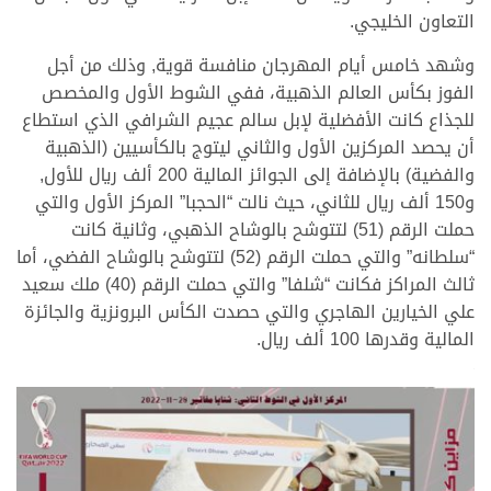
التعاون الخليجي.
وشهد خامس أيام المهرجان منافسة قوية, وذلك من أجل
الفوز بكأس العالم الذهبية، ففي الشوط الأول والمخصص
للجذاع كانت الأفضلية لإبل سالم عجيم الشرافي الذي استطاع
أن يحصد المركزين الأول والثاني ليتوج بالكأسيين (الذهبية
والفضية) بالإضافة إلى الجوائز المالية 200 ألف ريال للأول,
و150 ألف ريال للثاني، حيث نالت “الحجبا” المركز الأول والتي
حملت الرقم (51) لتتوشح بالوشاح الذهبي، وثانية كانت
“سلطانه” والتي حملت الرقم (52) لتتوشح بالوشاح الفضي، أما
ثالث المراكز فكانت “شلفا” والتي حملت الرقم (40) ملك سعيد
علي الخيارين الهاجري والتي حصدت الكأس البرونزية والجائزة
المالية وقدرها 100 ألف ريال.
>