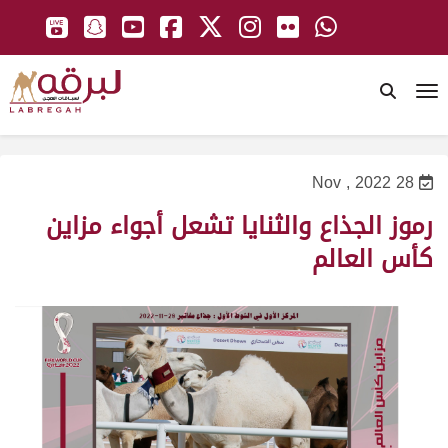
To
28 Nov , 2022
رموز الجذاع والثنايا تشعل أجواء مزاين
كأس العالم