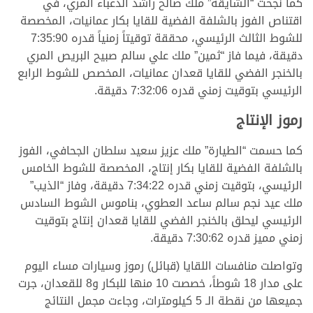
كما نجحت “الشايقة” ملك صالح راشد الدعباء المري، في
اقتناص الفوز بالشلفة الفضية للقايا بكار عمانيات، المخصصة
للشوط الثالث الرئيسي، محققة توقيتاً زمنياً قدره 7:35:90
دقيقة، فيما فاز “ثمين” ملك علي سالم صبيح البريص المري
بالخنجر الفضي للقايا قعدان عمانيات، المخصص للشوط الرابع
الرئيسي بتوقيت زمني قدره 7:32:06 دقيقة.
رموز الإنتاج
كما حسمت “الطيارة” ملك عزيز سعيد سلطان الجحافي، الفوز
بالشلفة الفضية للقايا بكار إنتاج، المخصصة للشوط الخامس
الرئيسي، بتوقيت زمني قدره 7:34:22 دقيقة، وفاز “الذيب”
ملك عيد نجم سالم ساعد العطوي، بناموس الشوط السادس
الرئيسي ليحلق بالخنجر الفضي للقايا قعدان إنتاج بتوقيت
زمني مميز قدره 7:30:62 دقيقة.
وتواصلت منافسات اللقايا (قبائل) رموز وسيارات مساء اليوم
على مدار 18 شوطاً، خصصت 10 منها للبكار و8 للقعدان، جرت
جميعها من نقطة الـ 5 كيلومترات، وجاءت مجمل النتائج