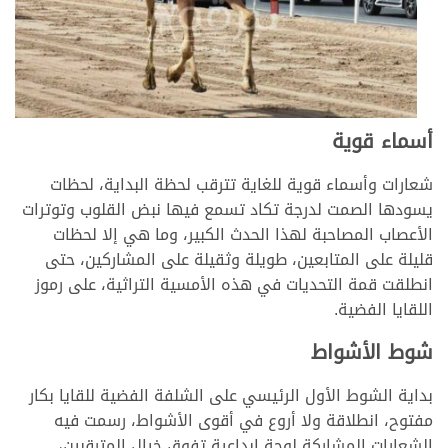
أسماء قوية
شعارات وأسماء قوية للغاية تترقب لحظة البداية، لحظات
يسودها الصمت لدرجة تكاد تسمع فيها نبض القلوب وتوترات
الأعصاب المصاحبة لهذا الحدث الكبير، وما هي إلا لحظات
قليلة على المتابعين، طويلة وثقيلة على المشاركين، حتى
انطلقت قمة التحديات في هذه الأمسية التراثية، على رموز
اللقايا الفضية.
شوط الأشواط
بداية الشوط الأول الرئيسي على الشلفة الفضية للقايا بكار
مفتوح، انطلاقة ولا أروع في أقوى الأشواط، رسمت فيه
الشعارات المشاركة لوحة إبداعية تفوق خيال المترقبين،