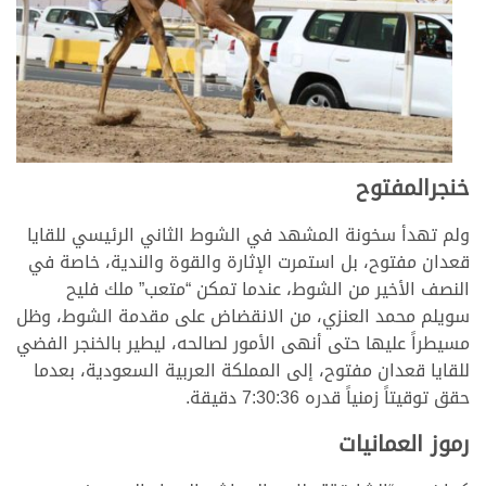
خنجرالمفتوح
ولم تهدأ سخونة المشهد في الشوط الثاني الرئيسي للقايا
قعدان مفتوح، بل استمرت الإثارة والقوة والندية، خاصة في
النصف الأخير من الشوط، عندما تمكن “متعب” ملك فليح
سويلم محمد العنزي، من الانقضاض على مقدمة الشوط، وظل
مسيطراً عليها حتى أنهى الأمور لصالحه، ليطير بالخنجر الفضي
للقايا قعدان مفتوح، إلى المملكة العربية السعودية، بعدما
حقق توقيتاً زمنياً قدره 7:30:36 دقيقة.
رموز العمانيات