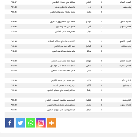
الشوط السابع
1
الظبي
عبدالله علي حميدان الفلاسي
7:32:87
بكار مفتوح
2
درة
جابر سالم جابر علي فاران
7:34:33
3
حكمة
محمد سلطان مطر مرخان الكتبي
7:36:85
الشوط الثامن
1
الجامح
محمد عتيق محمد زيتون المهيري
7:35:28
قعدان مفتوح
2
آسر
صالح علي صالح الحميري
7:36:95
3
سراب
مسلم حمد متعب العامري
7:37:20
الشوط التاسع
1
روز
خليفة عبدالله علي عبدالله العطية
7:40:45
بكار عمانيات
2
شوامخ
حمد راشد حمد غدير الكتبي
7:41:65
3
عدالة
ماجد محمد حمد البريص المري
7:42:68
الشوط العاشر
1
صوغان
مبارك حمد متعب محمد العامري
7:40:42
قعدان عمانيات
2
منهي
سالم محمد سالم علي الجهمان
7:40:74
3
مياس
متعب حمد متعب محمد العامري
7:43:50
الحادي عشر
1
فتنة
حميد محمد حميد محمد الكتيبي
7:37:54
بكار مفتوح
2
الذاير
حزام زيد محمد محسن انديله
7:37:58
3
زعزعة
عبدالعزيز سيف علي سويلم الكتبي
7:38:08
الثاني عشر
1
شاهين
أحمد محمد سالمين الصمبارى العامري
7:36:32
قعدان مفتوح
2
مشغل
سلطان سعيد مسفر سلطان الخييلي
7:36:42
3
موفق
عبدالعزيز سيف علي سويلم الكتبي
7:37:36