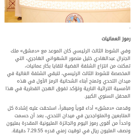
.
رموز العمانيات
وفي الشوط الثالث الرئيسي كان الموعد مع «دمشق» ملك
الجنرال عبدالهادي خليل منصور الشهواني الهاجري، التي
تمكنت من انتزاع الشلفة الفضية للقايا بكار عمانيات،
المخصصة للشوط الثالث الرئيسي، لتبقي الشلفة الغالية في
ميدان التحدي وتمنح أبناء الشحانية الرمز الأول في هذه
الأمسية التراثية النارية وتؤكد تفوق الهجن القطرية في هذا
المحفل السنوي الكبير.
وقدمت «دمشق» أداء قوياً ومبهراً، استحقت عليه إشادة كل
المتابعين والمتواجدين في ميدان التحدي، بعد أن حسمت
واحداً من أقوى رموز اليوم والجائزة المليونية المقدرة بمليون
ونصف المليون ريال في توقيت زمني قدره 7.29.55 دقيقة.