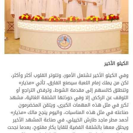
.
الكيلو الأخير
وفي الكيلو الأخير تشتعل الأمور، وتتوتر القلوب أكثر وأكثر،
لكن من يملك زمام اللعبة سيصنع الفارق، تأتي «مذيار»
وتنطلق كالسهم إلى مقدمة الشوط، وترفض التراجع أو
التوقف عن الركض إلا وفي حوذتها الشلفة الغالية، مشهد
تكرر في مثل هذه المهمات الكبرى، ويتقن المخضرمون
صناعته في مثل هذه المناسبات، واليوم ينجح مالك «مذيار»
أحمد مطر ماجد طارش الخييلي، في صناعة المشهد الأخير
ويحلق معها بالشلفة الفضية للقايا بكار مفتوح، بعدما نجحت