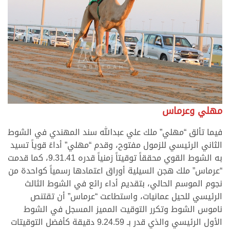
مهلي وعرماس
فيما تألق “مهلي” ملك علي عبدالله سند المهندي في الشوط
الثاني الرئيسي للزمول مفتوح، وقدم “مهلي” أداءً قوياً تسيد
به الشوط القوي محققاً توقيتاً زمنياً قدره 9.31.41، كما قدمت
“عرماس” ملك هجن السيلية أوراق اعتمادها رسمياً كواحدة من
نجوم الموسم الحالي، بتقديم أداء رائع في الشوط الثالث
الرئيسي للحيل عمانيات، واستطاعت “عرماس” أن تقتنص
ناموس الشوط وتكرر التوقيت المميز المسجل في الشوط
الأول الرئيسي والذي قدر بـ 9.24.59 دقيقة كأفضل التوقيتات