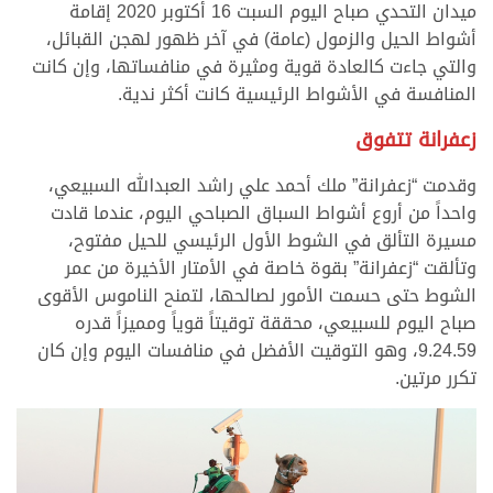
ميدان التحدي صباح اليوم السبت 16 أكتوبر 2020 إقامة
أشواط الحيل والزمول (عامة) في آخر ظهور لهجن القبائل،
والتي جاءت كالعادة قوية ومثيرة في منافساتها، وإن كانت
المنافسة في الأشواط الرئيسية كانت أكثر ندية.
زعفرانة تتفوق
وقدمت “زعفرانة” ملك أحمد علي راشد العبدالله السبيعي،
واحداً من أروع أشواط السباق الصباحي اليوم، عندما قادت
مسيرة التألق في الشوط الأول الرئيسي للحيل مفتوح،
وتألقت “زعفرانة” بقوة خاصة في الأمتار الأخيرة من عمر
الشوط حتى حسمت الأمور لصالحها، لتمنح الناموس الأقوى
صباح اليوم للسبيعي، محققة توقيتاً قوياً ومميزاً قدره
9.24.59، وهو التوقيت الأفضل في منافسات اليوم وإن كان
تكرر مرتين.