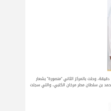
وانتزعت “ايقونة” الخنجر الذهبي والجائزة المالية وقدرها 2.5 مليون درهم إماراتي بعد رحلة استغرقت منها 12.18.61 دقيقة، وحلت بالمركز الثاني “منصورة” بشعار
ءت ثالثة “تكريم” ملك محمد بن سلطان مطر مرخان الكتبي، والتي سجلت