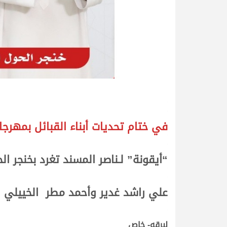
.
.
في ختام تحديات أبناء القبائل بمهرجان ال
.
.
“أيقونة” لـناصر المسند تغرد بخنجر ال
.
.
علي راشد غدير وأحمد مطر الخييلي ي
.
.
لبرقه- خاص