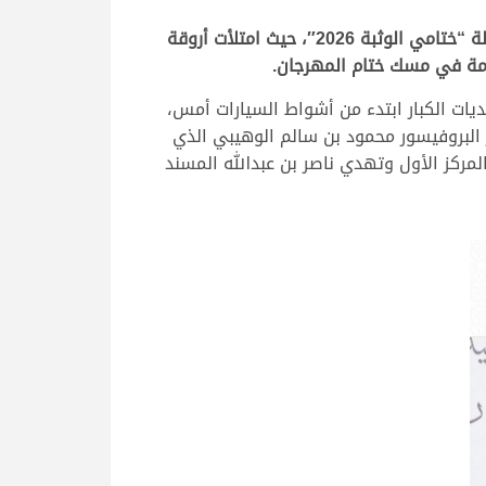
اسدل الستار مساء اليوم الأربعاء 20 مايو 2026، على منافسات أبناء القبائل بالمهرجان السنوي للهجن العربية الأصيلة “ختامي الوثبة 2026″، حيث امتلأت أروقة
يات الكبار ابتدء من أشواط السيارات أمس،
 البروفيسور محمود بن سالم الوهيبي الذي
ركز الأول وتهدي ناصر بن عبدالله المسند