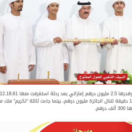
فرج بن علي بن حموده الظاهري، بتوقيت 12.24.34 دقيقة لتنال الجائزة مليون درهم، بينما جا