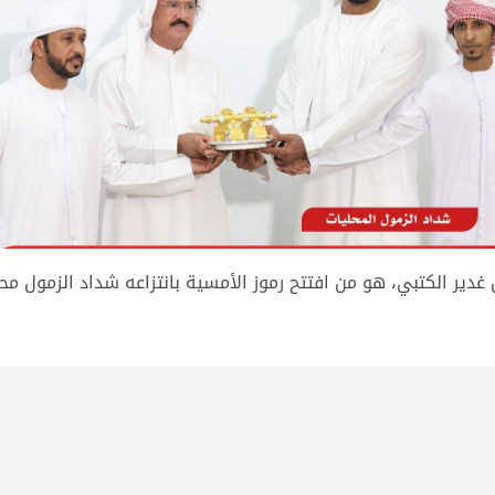
كتبي، هو من افتتح رموز الأمسية بانتزاعه شداد الزمول محليات، مسجلًا توق