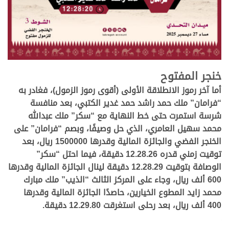
.
خنجر المفتوح
أما آخر رموز الانطلاقة الأولى (أقوى رموز الزمول)، فغادر به
“فرامان” ملك حمد راشد حمد غدير الكتبي، بعد منافسة
شرسة استمرت حتى خط النهاية مع “سكر” ملك عبدالله
محمد سهيل العامري، الذي حل وصيفًا، وبصم “فرامان” على
الخنجر الفضي والجائزة المالية وقدرها 1500000 ريال، بعد
توقيت زمني قدره 12.28.26 دقيقة، فيما احتل “سكر”
الوصافة بتوقيت 12.28.29 دقيقة لينال الجائزة المالية وقدرها
600 ألف ريال، وجاء على المركز الثالث “الذيب” ملك مبارك
محمد زايد المطوع الخيارين، حاصدًا الجائزة المالية وقدرها
400 ألف ريال، بعد رحلى استغرقت 12.29.80 دقيقة.
.