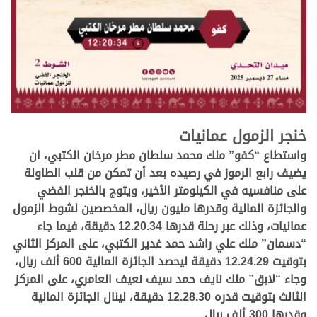
.
خنجر الزمول عمانيات
واستطاع “كفو” ملك محمد سلطان مطر مرخان الكتبي، ان
يضيف رابع الرموز في رصيده بعد أن تمكن من قلب الطاولة
على منافسيه في الكيلومتر الأخير، ويتوج بالخنجر الفضي
والجائزة المالية وقدرها مليون ريال، المخصصين لشوط الزمول
عمانيات، وذلك عبر رحلة قدرها 12.20.34 دقيقة، فيما جاء
“دسمان” ملك علي راشد حمد غدير الكتبي، على المركز الثاني
بتوقيت 12.24.29 دقيقة ليحصد الجائزة المالية 600 ألف ريال،
وجاء “لابق” ملك نايف حمد سيف نعيف العامري، على المركز
الثالث بتوقيت قدره 12.28.30 دقيقة، لينال الجائزة المالية
وقدرها 300 ألف ريال.