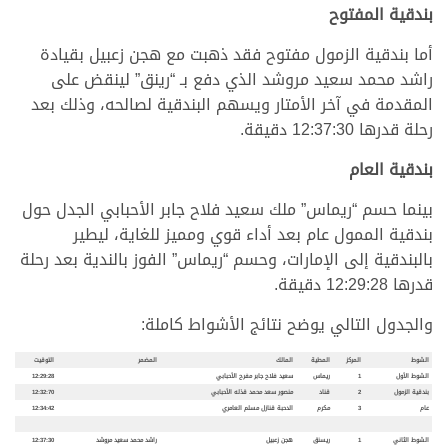
بندقية المفتوح
أما بندقية الزمول مفتوح فقد ذهبت مع هجن زعبيل بقيادة
راشد محمد سعيد مروشد الذي دفع بـ “رينق” لينقض على
المقدمة في آخر الأمتار ويسهم البندقية لصالحه، وذلك بعد
رحلة قدرها 12:37:30 دقيقة.
بندقية العام
بينما حسم “ريماس” ملك سعيد فلاح جابر الأحبابي الجدل حول
بندقية الممول عام بعد أداء قوي ومميز للغاية، ليطير
بالبندقية إلى الإمارات، وحسم “ريماس” الفوز بالندية بعد رحلة
قدرها 12:29:28 دقيقة.
والجدول التالي يوضح نتائج الأشواط كاملة:
الشوط
المركز
المطية
المالك
المضمر
التوقيت
الشوط الأول
1
ريماس
سعيد فلاح جابر مفرح الأحبابي
12:29:28
بندقية الزمول
2
قناد
منصور سعد محمد قذله الأحبابي
12:32:70
عام
3
مكرم
الدحبة قنازل مسلم العامري
12:34:42
الشوط الثاني
1
ريسنق
هجن زعبيل
راشد محمد سعيد مروشد
12:37:30